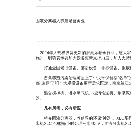
固液分离器入养殖场畜禽业
2024年大规模设备更新的浪潮席卷全行业，这大
施》，明确表示要加大设备更新支持力度，加力支持
打通全国老旧设备、落后设备、非标设备、报废设
畜禽养殖污染治理可是上了中央环保督察“名单"的
都“达标"了吗？大规模设备更新需求既定，南京兰江
混合搅拌机、潜水曝气机、拦污输送机、刮吸泥机
器。
凡有所需，必有所应
猪粪固液分离器，养殖界的环保“神器"。XLC系
离机XLC-40型每小时处理污水40m³，固液分离机X