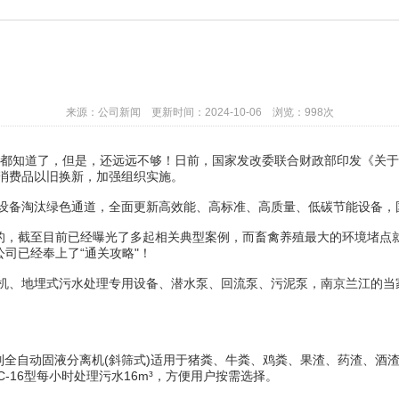
来源：公司新闻 更新时间：2024-10-06 浏览：998次
家都知道了，但是，还远远不够！日前，国家发改委联合财政部印发《关
消费品以旧换新，加强组织实施。
备淘汰绿色通道，全面更新高效能、高标准、高质量、低碳节能设备，
，截至目前已经曝光了多起相关典型案例，而畜禽养殖最大的环境堵点
公司已经奉上了“通关攻略"！
、地埋式污水处理专用设备、潜水泵、回流泵、污泥泵，南京兰江的当
列全自动固液分离机(斜筛式)适用于猪粪、牛粪、鸡粪、果渣、药渣、酒
LC-16型每小时处理污水16m³，方便用户按需选择。