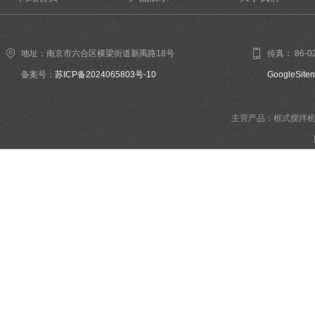
地址：南京市六合区横梁街道新禹路18号
传真： 86-02
备案号：
苏ICP备2024065803号-10
GoogleSite
主营产品：框式搅拌机