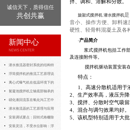
拌、调和、溶解和分散。
诚信天下，质得信任
共创共赢
是
旋架式搅拌机 潜水搅拌机
音小、操作方便、卸料速
硬性、轻骨料混凝土及各
新闻中心
产品简介
-
浆式搅拌机包括工作部
NEWS CENTER
及连接附件等。
潜水推流器密封系统的结构特
搅拌机驱动装置安装在
点与渗漏故障处理
浮筒搅拌机的推流工艺原理说
特点：
明
离心式曝气机在低温环境下的
1、高速分散机适用于
运行特性与防冻措施
絮凝池搅拌机立轴底部轴承的
2、生产效率高，液压升
密封防水与免维护设计
硝化液回流泵在氧化沟工艺中
3、搅拌、分散时空气吸
的布置位置对回流效果的影响
潜水推流器的工艺原理与应用
4、混合与调匀效果均好。
5、该机型特别适用于大
逻辑
安装调试要点：回转式格栅除
污机的土建配合要求与水平度校准
安装灵活，不受水位影响：浮