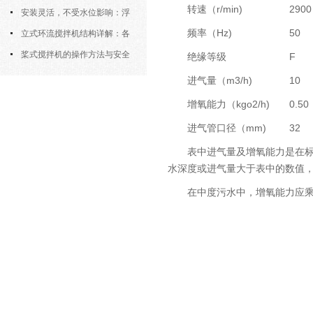
转速（r/min)
2900
污机的土建配合要求与水平度校准
安装灵活，不受水位影响：浮
频率（Hz)
50
筒式曝气机的结构优势与适用场景
立式环流搅拌机结构详解：各
部件的功能与协同
桨式搅拌机的操作方法与安全
绝缘等级
F
注意事项
进气量（m3/h)
10
增氧能力（kgo2/h)
0.50
进气管口径（mm)
32
表中进气量及增氧能力是在标准
水深度或进气量大于表中的数值
在中度污水中，增氧能力应乘