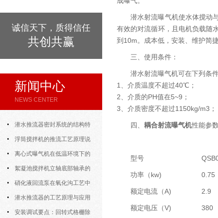
成曝气。
潜水射流曝气机使水体搅动
诚信天下，质得信任
有效的对流循环，且电机负载随
共创共赢
到10m。成本低，安装、维护简
三、使用条件：
潜水射流曝气机可在下列条
新闻中心
1、介质温度不超过40℃；
2、介质的PH值在5~9；
NEWS CENTER
3、介质密度不超过1150kg/m3；
潜水推流器密封系统的结构特
四、
耦合射流曝气机
性能参
点与渗漏故障处理
浮筒搅拌机的推流工艺原理说
明
离心式曝气机在低温环境下的
型号
QSB0
运行特性与防冻措施
絮凝池搅拌机立轴底部轴承的
功率（kw)
0.75
密封防水与免维护设计
硝化液回流泵在氧化沟工艺中
额定电流（A)
2.9
的布置位置对回流效果的影响
潜水推流器的工艺原理与应用
额定电压（V)
380
逻辑
安装调试要点：回转式格栅除