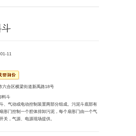
料斗
-01-11
市六合区横梁街道新禹路18号
卸料斗
斗、气动或电动控制装置两部分组成。污泥斗底部有
扇形门控制一个腔体排卸污泥，每个扇形门由一个气
开关，气源、电源现场提供。