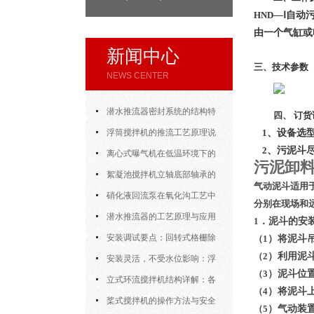
HND
—Ⅰ自动
由一个气缸或
新闻中心
三、技术参数
NEWS CENTER
潜水推流器密封系统的结构特
四、 订货
点与渗漏故障处理
浮筒搅拌机的推流工艺原理说
1
、设备选型
2
、污泥斗
明
离心式曝气机在低温环境下的
污泥卸
运行特性与防冻措施
絮凝池搅拌机立轴底部轴承的
气动泥斗适用
密封防水与免维护设计
硝化液回流泵在氧化沟工艺中
分别在现场和
的布置位置对回流效果的影响
潜水推流器的工艺原理与应用
1
．泥斗的安
逻辑
安装调试要点：回转式格栅除
（1
）将泥斗
（2
）利用泥
污机的土建配合要求与水平度校准
安装灵活，不受水位影响：浮
（3
）泥斗位
筒式曝气机的结构优势与适用场景
立式环流搅拌机结构详解：各
（4
）将泥斗上
部件的功能与协同
桨式搅拌机的操作方法与安全
（5
）气动装