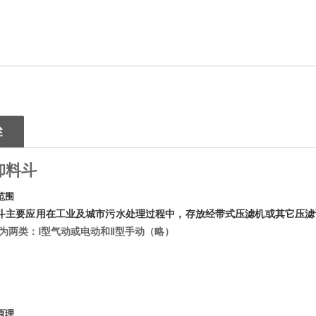
述
卸料斗
范围
斗主要应用在工业及城市污水处理过程中，存放经带式压滤机或其它压滤
为两类：Ⅰ型气动或电动和Ⅱ型手动（略）
原理