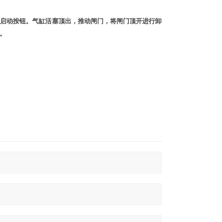
动启动按钮。气缸活塞顶出，推动闸门，将闸门顶开进行卸
。