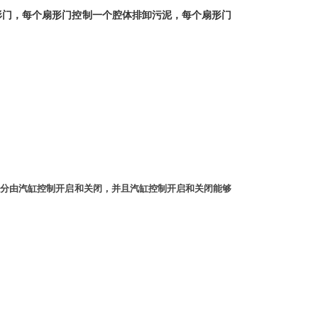
形门，每个扇形门控制一个腔体排卸污泥，每个扇形门
部分由汽缸控制开启和关闭，并且汽缸控制开启和关闭能够