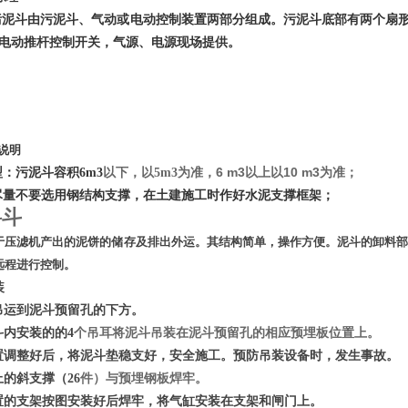
污泥斗由污泥斗、气动或电动控制装置两部分组成。污泥斗底部有两个扇
电动推杆控制开关，气源、电源现场提供。
说明
为准，6 m3以上以10 m3为准；
：污泥斗容积6m3
以下，以5m3
尽量不要选用钢结构支撑，在土建施工时作好水泥支撑框架；
料斗
于压滤机产出的泥饼的储存及排出外运。其结构简单，操作方便。泥斗的卸料
远程进行控制。
装
吊运到泥斗预留孔的下方。
斗内安装的的4
个吊耳将泥斗吊装在泥斗预留孔的相应预埋板位置上。
置调整好后，将泥斗垫稳支好，安全施工。预防吊装设备时，发生事故。
的斜支撑（26
件）与预埋钢板焊牢。
置的支架按图安装好后焊牢，将气缸安装在支架和闸门上。