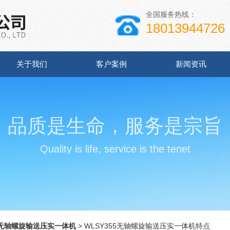
全国服务热线：
18013944726
关于我们
客户案例
新闻资讯
品质是生命，服务是宗旨
Quality is life, service is the tenet
无轴螺旋输送压实一体机
> WLSY355无轴螺旋输送压实一体机特点