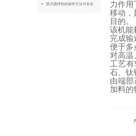
力作用
部件的功能与协同
桨式搅拌机的操作方法与安全
移动，
注意事项
目的。
该机能
完成输
便于多
对高温
工艺有
石、钛
由端部
加料的