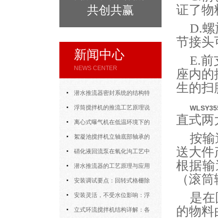
证了
共创共赢
D.
节接头
新闻中心
E.
NEWS CENTER
座内的
生的扫
潜水推流器密封系统的结构特
点与渗漏故障处理
浮筒搅拌机的推流工艺原理说
WLSY
直式两
明
离心式曝气机在低温环境下的
按输
运行特性与防冻措施
絮凝池搅拌机立轴底部轴承的
送大件
密封防水与免维护设计
硝化液回流泵在氧化沟工艺中
根据输
的布置位置对回流效果的影响
潜水推流器的工艺原理与应用
（滚筒
逻辑
安装调试要点：回转式格栅除
是在
污机的土建配合要求与水平度校准
安装灵活，不受水位影响：浮
的物料
筒式曝气机的结构优势与适用场景
立式环流搅拌机结构详解：各