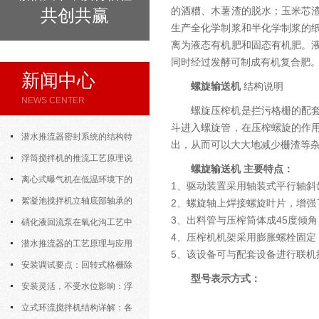
的酒糟、木薯渣的脱水；玉米芯
共创共赢
生产全化学制浆和半化学制浆的
离为液态有机肥和固态有机肥。
同时经过发酵可制成有机复合肥
新闻中心
螺旋输送机
结构说明
NEWS CENTER
螺旋压榨机是拦污格栅的配
斗进入螺旋管，在压榨螺旋的作
潜水推流器密封系统的结构特
出，从而可以大大地减少栅渣等
点与渗漏故障处理
浮筒搅拌机的推流工艺原理说
螺旋输送机
主要特点：
明
离心式曝气机在低温环境下的
1、驱动装置采用轴装式平行轴斜
运行特性与防冻措施
絮凝池搅拌机立轴底部轴承的
2、螺旋轴上焊接螺旋叶片，增强
3、出料管与压榨筒体成45度倾角
密封防水与免维护设计
硝化液回流泵在氧化沟工艺中
4、压榨机机架采用膨胀螺栓固定
的布置位置对回流效果的影响
潜水推流器的工艺原理与应用
5、该设备可与配套设备进行联机
逻辑
安装调试要点：回转式格栅除
型号表示方式：
污机的土建配合要求与水平度校准
安装灵活，不受水位影响：浮
筒式曝气机的结构优势与适用场景
立式环流搅拌机结构详解：各