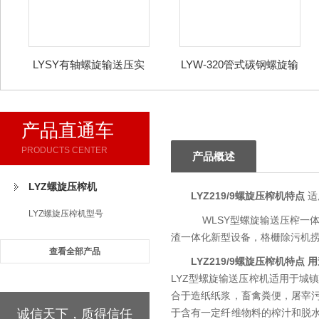
LYSY有轴螺旋输送压实
LYW-320管式碳钢螺旋输
一体机
送机
产品直通车
PRODUCTS CENTER
产品概述
LYZ螺旋压榨机
LYZ219/9螺旋压榨机特点
适
LYZ螺旋压榨机型号
WLSY型螺旋输送压榨一体
渣一体化新型设备，格栅除污机
查看全部产品
LYZ219/9螺旋压榨机特点
用
LYZ型螺旋输送压榨机适用于城
合于造纸纸浆，畜禽粪便，屠宰
诚信天下，质得信任
于含有一定纤维物料的榨汁和脱