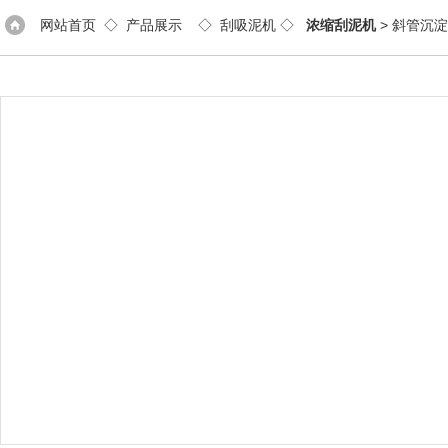
网站首页
◇
产品展示
◇
刮吸泥机
◇
浓缩刮泥机
> 斜管沉