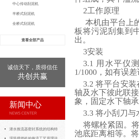
中心传动刮泥机
2工作原理
半桥式刮泥机
本机由平台上的
全桥式刮泥机
板将污泥刮集到中
出。
查看全部产品
3安装
3.1 用水
诚信天下，质得信任
1/1000，如有误
共创共赢
3.2 将平台
轴及水下彼此联接
象，固定水下轴承
新闻中心
3.3 将小刮
NEWS CENTER
将螺栓紧固。
潜水推流器密封系统的结构特
池底距离相等。将
点与渗漏故障处理
浮筒搅拌机的推流工艺原理说