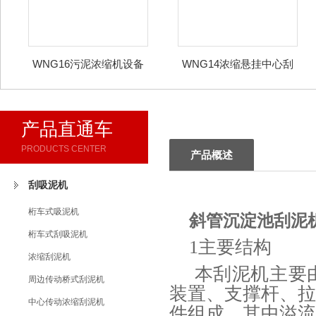
WNG16污泥浓缩机设备
WNG14浓缩悬挂中心刮
材质钢制桥架 刮吸泥机
泥机订货说明外形尺寸 刮
吸泥机
产品直通车
PRODUCTS CENTER
产品概述
刮吸泥机
桁车式吸泥机
斜管沉淀池刮泥
桁车式刮吸泥机
1主要结构
浓缩刮泥机
本刮泥机主要
周边传动桥式刮泥机
装置、支撑杆、
中心传动浓缩刮泥机
件组成，其中溢流