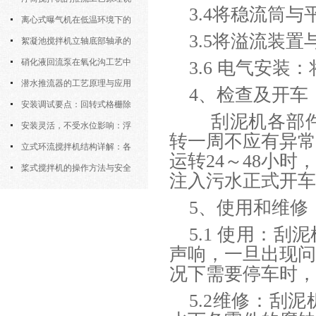
3.4将稳流筒
明
离心式曝气机在低温环境下的
3.5将溢流装
运行特性与防冻措施
絮凝池搅拌机立轴底部轴承的
密封防水与免维护设计
硝化液回流泵在氧化沟工艺中
3.6 电气安
的布置位置对回流效果的影响
潜水推流器的工艺原理与应用
4、检查及开车
逻辑
安装调试要点：回转式格栅除
刮泥机各部件
污机的土建配合要求与水平度校准
安装灵活，不受水位影响：浮
转一周不应有异
筒式曝气机的结构优势与适用场景
立式环流搅拌机结构详解：各
运转24～48小
部件的功能与协同
桨式搅拌机的操作方法与安全
注入污水正式开车
注意事项
5、使用和维修
5.1 使用：
声响，一旦出现
况下需要停车时，
5.2维修：刮