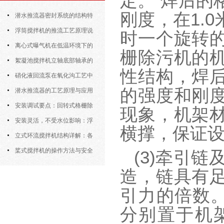
定。
焊后的
刚度，在1.
潜水推流器密封系统的结构特
点与渗漏故障处理
浮筒搅拌机的推流工艺原理说
时一个旋转
明
离心式曝气机在低温环境下的
栅除污机的
运行特性与防冻措施
絮凝池搅拌机立轴底部轴承的
性结构，焊
密封防水与免维护设计
硝化液回流泵在氧化沟工艺中
的强度和刚
的布置位置对回流效果的影响
潜水推流器的工艺原理与应用
逻辑
安装调试要点：回转式格栅除
现象，机架
污机的土建配合要求与水平度校准
安装灵活，不受水位影响：浮
横撑，保证
筒式曝气机的结构优势与适用场景
立式环流搅拌机结构详解：各
部件的功能与协同
桨式搅拌机的操作方法与安全
(3)牵引
注意事项
造，链具有
引力的倍数。
分别置于机