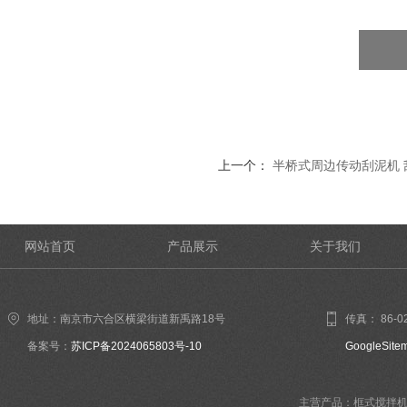
上一个：
半桥式周边传动刮泥机 
网站首页
产品展示
关于我们
地址：南京市六合区横梁街道新禹路18号
传真： 86-02
备案号：
苏ICP备2024065803号-10
GoogleSite
主营产品：框式搅拌机