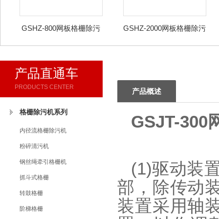
GSHZ-800网板格栅除污
GSHZ-2000网板格栅除污
机
机
产品直通车
PRODUCTS CENTER
产品概述
格栅除污机系列
GSJT-3
内径流格栅除污机
粉碎清污机
钢丝绳牵引格栅机
(1)驱动
抓斗式格栅
部，除传动
转鼓格栅
装置采用轴
阶梯格栅