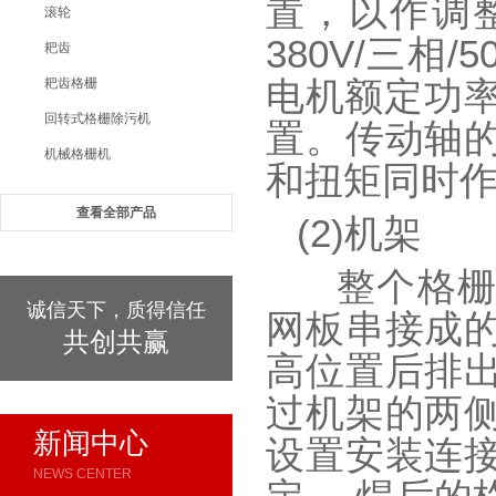
置，以作调
滚轮
380V/三相
耙齿
电机额定功率
耙齿格栅
回转式格栅除污机
置。传动轴
机械格栅机
和扭矩同
查看全部产品
(2)机架
整个格栅
诚信天下，质得信任
网板串接成
共创共赢
高位置后排
过机架的两
新闻中心
设置安装连
NEWS CENTER