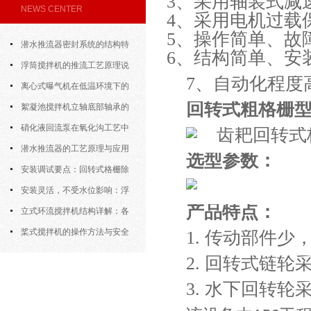
3、采用轴装式减
NEWS CENTER
4、采用电机过载
5、操作简单、故
潜水推流器密封系统的结构特
6、结构简单、安
点与渗漏故障处理
浮筒搅拌机的推流工艺原理说
7、自动化程度
明
离心式曝气机在低温环境下的
回转式粗格栅
运行特性与防冻措施
絮凝池搅拌机立轴底部轴承的
密封防水与免维护设计
硝化液回流泵在氧化沟工艺中
的布置位置对回流效果的影响
潜水推流器的工艺原理与应用
选型参数：
逻辑
安装调试要点：回转式格栅除
污机的土建配合要求与水平度校准
安装灵活，不受水位影响：浮
产品特点：
筒式曝气机的结构优势与适用场景
立式环流搅拌机结构详解：各
部件的功能与协同
桨式搅拌机的操作方法与安全
1. 传动部件
注意事项
2. 回转式链
3. 水下回转