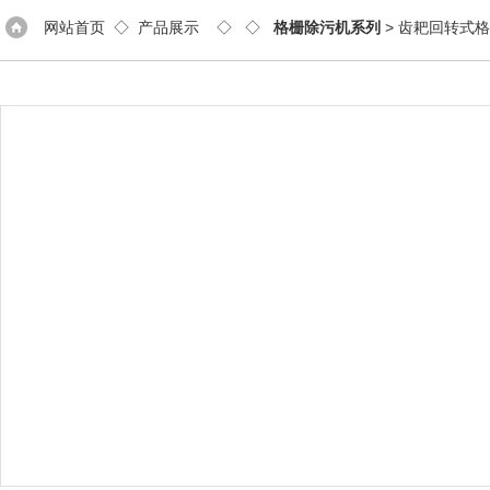
网站首页
◇
产品展示
◇ ◇
格栅除污机系列
> 齿耙回转式