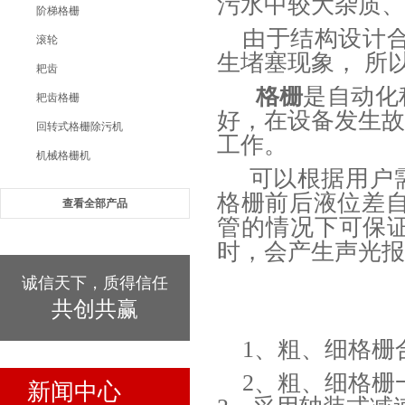
污水中较大杂质、
阶梯格栅
由于结构设计
滚轮
生堵塞现象， 所
耙齿
格栅
是自动化
耙齿格栅
好，在设备发生
回转式格栅除污机
工作。
机械格栅机
可以根据用户
格栅前后液位差
查看全部产品
管的情况下可保
时，会产生声光报
诚信天下，质得信任
共创共赢
1、粗、细格栅
2、粗、细格栅
新闻中心