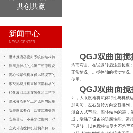
共创共赢
新闻中心
NEWS CENTER
QGJ双曲面
潜水推流器密封系统的结构特
均而弯曲。在试运转后注意检查
点与渗漏故障处理
浮筒搅拌机的推流工艺原理说
正常情况）。搅拌轴的摆动情况
明
离心式曝气机在低温环境下的
使用。
运行特性与防冻措施
絮凝池搅拌机立轴底部轴承的
QGJ双曲面
密封防水与免维护设计
硝化液回流泵在氧化沟工艺中
计，大限度地将流体特性与机械
的布置位置对回流效果的影响
潜水推流器的工艺原理与应用
加均匀，左右旋转方向交替排列
逻辑
安装调试要点：回转式格栅除
混合方式节能。整体结构紧凑，
成，增强了设备的防腐性能。运
污机的土建配合要求与水平度校准
安装灵活，不受水位影响：浮
下运转，以免搅拌轴受力不均而
筒式曝气机的结构优势与适用场景
立式环流搅拌机结构详解：各