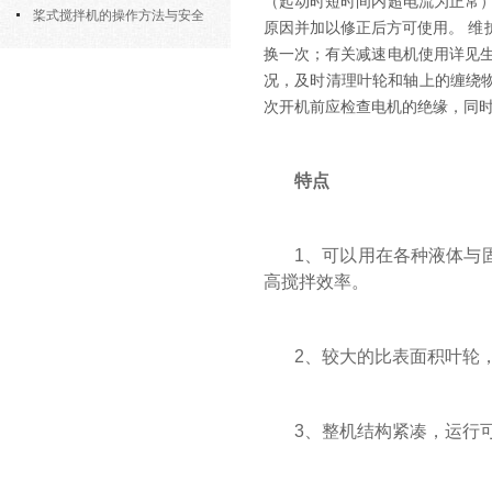
（起动时短时间内超电流为正常
部件的功能与协同
桨式搅拌机的操作方法与安全
原因并加以修正后方可使用。 维
注意事项
换一次；有关减速电机使用详见
况，及时清理叶轮和轴上的缠绕
次开机前应检查电机的绝缘，同
特点
1、可以用在各种液体与
高搅拌效率。
2、较大的比表面积叶轮，
3、整机结构紧凑，运行