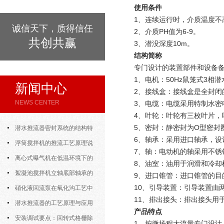
使用条件
1、连续运行时，介质温度不
诚信天下，质得信任
2、介质PH值为6-9。
共创共赢
3、潜没深度10m。
结构简称
专门设计的装置部件和设备
1、电机：50Hz鼠笼式3相
新闻中心
2、接线盒：接线盒是全封闭
NEWS CENTER
3、电缆：电缆采用特制水密
4、叶轮：叶轮有三枚叶片
5、密封：静密封为O型密封
潜水推流器密封系统的结构特
6、轴承：采用进口轴承，设计
点与渗漏故障处理
浮筒搅拌机的推流工艺原理说
7、轴：电动机的轴采用不锈
明
离心式曝气机在低温环境下的
8、油室：油用于润滑和冷却
运行特性与防冻措施
絮凝池搅拌机立轴底部轴承的
9、进口锥管：进口锥管的目
10、引导装置：引导装置由
密封防水与免维护设计
硝化液回流泵在氧化沟工艺中
11、排出接头：排出接头用
的布置位置对回流效果的影响
潜水推流器的工艺原理与应用
产品特点
逻辑
安装调试要点：回转式格栅除
1、按微扬程大流量专门设计