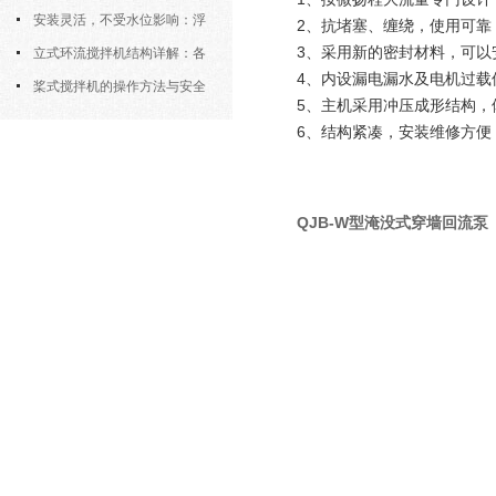
污机的土建配合要求与水平度校准
安装灵活，不受水位影响：浮
2、抗堵塞、缠绕，使用可靠
3、采用新的密封材料，可以安
筒式曝气机的结构优势与适用场景
立式环流搅拌机结构详解：各
4、内设漏电漏水及电机过载
部件的功能与协同
桨式搅拌机的操作方法与安全
5、主机采用冲压成形结构，
注意事项
6、结构紧凑，安装维修方便
QJB-W型淹没式穿墙回流泵