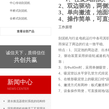
中心传动刮泥机
2、双边驱动，两
半桥式刮泥机
3、单向撇渣，池面
4、操作简单，可直
全桥式刮泥机
工作原理
查看全部产品
刮泥机与行走电机运行中各司其
而保证了两边的行走一致平稳。
特点：1、沉淀池的周边进、出水
诚信天下，质得信任
2、驱动装置采用斜齿轮减速机
共创共赢
靠；
3、当Φ≤40m时，采用单侧吸管
4、吸泥管以水平穿孔管方式排泥
5、在锥形吸泥管上的吸泥口经*
新闻中心
6、撇渣方式有两种：板式撇渣和
NEWS CENTER
7、设备操作简便，可直接就地/
潜水推流器密封系统的结构特
点与渗漏故障处理
浮筒搅拌机的推流工艺原理说