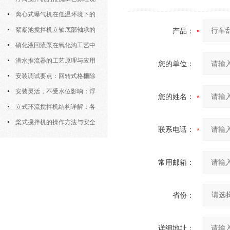
明
离心式曝气机在低温环境下的
运行特性与防冻措施
絮凝池搅拌机立轴底部轴承的
产品：
密封防水与免维护设计
硝化液回流泵在氧化沟工艺中
的布置位置对回流效果的影响
潜水推流器的工艺原理与应用
您的单位：
逻辑
安装调试要点：回转式格栅除
污机的土建配合要求与水平度校准
安装灵活，不受水位影响：浮
您的姓名：
筒式曝气机的结构优势与适用场景
立式环流搅拌机结构详解：各
部件的功能与协同
桨式搅拌机的操作方法与安全
联系电话：
注意事项
常用邮箱：
省份：
详细地址：