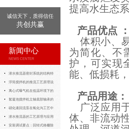
提高水生态
诚信天下，质得信任
共创共赢
产品优点 
体积小、
新闻中心
为简化、不
NEWS CENTER
护，可实现
能、低损耗
潜水推流器密封系统的结构特
点与渗漏故障处理
浮筒搅拌机的推流工艺原理说
明
离心式曝气机在低温环境下的
产品用途：
运行特性与防冻措施
絮凝池搅拌机立轴底部轴承的
广泛应用
密封防水与免维护设计
硝化液回流泵在氧化沟工艺中
体、非流动
的布置位置对回流效果的影响
潜水推流器的工艺原理与应用
逻辑
安装调试要点：回转式格栅除