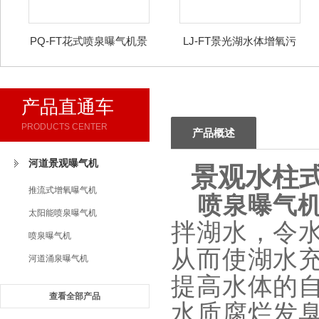
PQ-FT花式喷泉曝气机景
LJ-FT景光湖水体增氧污
观治理增氧器
水曝气机设备
产品直通车
PRODUCTS CENTER
产品概述
河道景观曝气机
景观水柱
推流式增氧曝气机
喷泉曝气
太阳能喷泉曝气机
拌湖水，令
喷泉曝气机
从而使湖水
河道涌泉曝气机
提高水体的
查看全部产品
水质腐烂发