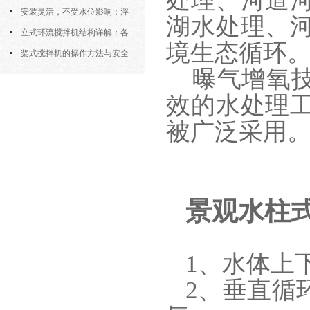
处理、河道
污机的土建配合要求与水平度校准
安装灵活，不受水位影响：浮
湖水处理、
筒式曝气机的结构优势与适用场景
立式环流搅拌机结构详解：各
境生态循环
部件的功能与协同
桨式搅拌机的操作方法与安全
曝气增氧
注意事项
效的水处理
被广泛采用
景观水柱
1、水体上
2、垂直循