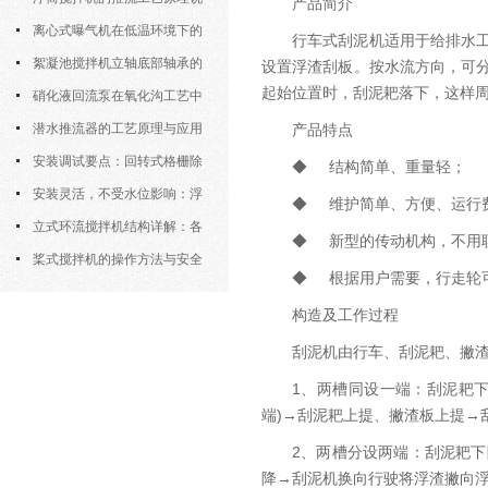
产品简介
明
离心式曝气机在低温环境下的
行车式刮泥机适用于给排水
运行特性与防冻措施
絮凝池搅拌机立轴底部轴承的
设置浮渣刮板。按水流方向，可
起始位置时，刮泥耙落下，这样
密封防水与免维护设计
硝化液回流泵在氧化沟工艺中
的布置位置对回流效果的影响
潜水推流器的工艺原理与应用
产品特点
逻辑
安装调试要点：回转式格栅除
◆ 结构简单、重量轻；
污机的土建配合要求与水平度校准
安装灵活，不受水位影响：浮
◆ 维护简单、方便、运行
筒式曝气机的结构优势与适用场景
立式环流搅拌机结构详解：各
◆ 新型的传动机构，不用
部件的功能与协同
桨式搅拌机的操作方法与安全
◆ 根据用户需要，行走轮
注意事项
构造及工作过程
刮泥机由行车、刮泥耙、撇
1、两槽同设一端：刮泥耙
端)→刮泥耙上提、撇渣板上提→
2、两槽分设两端：刮泥耙
降→刮泥机换向行驶将浮渣撇向浮