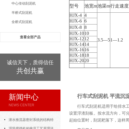
中心传动刮泥机
型号
池宽m
池渠m
行走速度m
半桥式刮泥机
HJX-4
4
HJX-6
6
全桥式刮泥机
HJX-8
8
HJX-10
10
查看全部产品
HJX-12
12
3.5—5
1—1.2
HJX-14
14
HJX-16
16
HJX-18
18
HJX-20
20
诚信天下，质得信任
共创共赢
新闻中心
行车式刮泥机 平流沉
NEWS CENTER
行车式刮泥机适用于给排水
设置浮渣刮板。按水流方向，可
潜水推流器密封系统的结构特
起始位置时，刮泥耙落下，这样
点与渗漏故障处理
浮筒搅拌机的推流工艺原理说