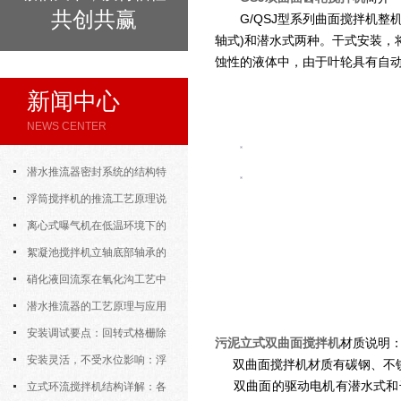
共创共赢
G/QSJ型系列曲面搅拌机整
轴式)和潜水式两种。干式安装
蚀性的液体中，由于叶轮具有自动
新闻中心
NEWS CENTER
潜水推流器密封系统的结构特
点与渗漏故障处理
浮筒搅拌机的推流工艺原理说
明
离心式曝气机在低温环境下的
运行特性与防冻措施
絮凝池搅拌机立轴底部轴承的
密封防水与免维护设计
硝化液回流泵在氧化沟工艺中
的布置位置对回流效果的影响
潜水推流器的工艺原理与应用
逻辑
安装调试要点：回转式格栅除
污泥立式双曲面搅拌机
材质说明
污机的土建配合要求与水平度校准
安装灵活，不受水位影响：浮
双曲面搅拌机材质有碳钢、不锈钢（
双曲面的驱动电机有潜水式和干式
筒式曝气机的结构优势与适用场景
立式环流搅拌机结构详解：各