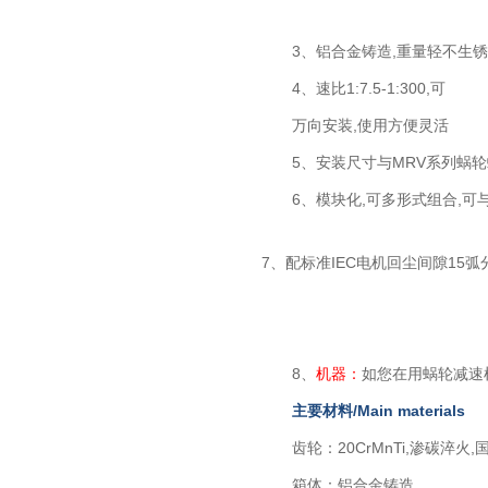
3、铝合金铸造,重量轻不生锈
4、速比1:7.5-1:300,可
万向安装,使用方便灵活
5、安装尺寸与MRV系列蜗轮
6、模块化,可多形式组合,可与
7、配标准IEC电机回尘间隙15弧分
8、
机器：
如您在用蜗轮减速机R
主要材料/Main materials
齿轮：20CrMnTi,渗碳淬火
箱体：铝合金铸造。