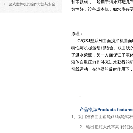
和不锈钢，一般用于污水环境几
部件的功能与协同
桨式搅拌机的操作方法与安全
蚀性好，设备成本低，如水质有
注意事项
原理：
G/QSJ型系列曲面搅拌机曲
特性与机械运动相结合。双曲线的
了进水紊流，另一方面保证了液
液体自重压力作补充进水获得的
切线运动，在池壁的反射作用下，
产品特点/Products feature
1、采用准双曲面齿轮(非蜗轮蜗杆
2、输出扭矩大效率高,转矩