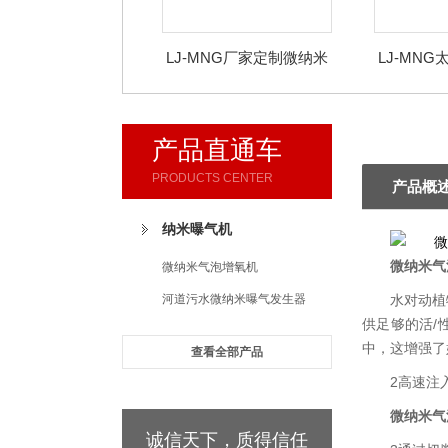
LJ-MNG厂家定制微纳米
LJ-MN
气泡发生器
泡
产品直通车
PRODUCTS CENTER
产品概
纳米曝气机
微纳米气
微纳米气泡增氧机
河道污水微纳米曝气发生器
水对动植
供足够的活/
中，这增强了
查看全部产品
2高速注
微纳米气
诚信天下，质得信任