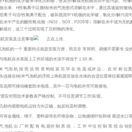
断Y机物的化学键来净化沉积物，使其分/解成无机物质而不会污染。分/解
放出来。H性氧离子以微纳/米的气泡形式溶解在水中，通过高速旋转微纳
些离子与活/性氧离子配合，破坏底泥中Y机物的化学键，氧化分/解污泥
在水中产生的酸性氧化物（NO2，SO3，P2O5等）溶解在水中成为无机酸
/解成分，这三个过程实现了沉积物的净化。
泡机安装及注意事项
米气泡机的一个 重要特点就是安装方便，而且非 常筒明、易懂不需要专 
与电机在水表面上工作区域的水深不得浅于 1.50 米。
 米 气泡 机 按 照 说 明 资 料组 装 完 毕 在 池 底 或岸 边 。 在 对 称 
头连接在纳/米气泡机的浮筒上将机器安放在水体的合适位置将拉索紧固
应选用可移动橡套防水电缆，其中一芯与电机外壳可靠接地。
/度应对照技术参数表严格控制。不可任意调节工作深/度。
几秒内观察电机运转方向正确，如反转及时调整。
可有金属线、绳子、塑料袋等长纤维杂物，以免缠绕叶轮和堵 塞进水口
 气 泡机 出 厂 时 配 有 电 器控 制 系 统 ， 工 作 中当 控 制 系 统 自