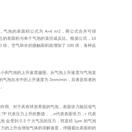
，气泡的表面积公式为 A=4 πr2，两公式合并可得
下，气泡总的表面积与单个气泡的直径成反比。根据公式，10
 倍。空气和水的接触面积就增加了 100 倍，各种反
越小则气泡的上升速度越慢。从气泡上升速度与气泡直
 的气泡在水中的上升速度为 3mm/min，后者是前者的
倍。
的作用。对于具有球形界面的气泡，表面张力能压缩气
,?P 代表压力上升的数值，，σ代表表面张力，r 代表
 会受到 0.3 个大气压的压力，而直径 1μm 的气泡
压力的上升会增加气体的溶解速度，伴随着比表面积的