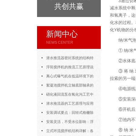
3通过切
共创共赢
减水系统中释
和氢离子，这
化水的过程。
化Y机物的分
新闻中心
纳/米气
NEWS CENTER
① 纳/
潜水推流器密封系统的结构特
②水体底
点与渗漏故障处理
浮筒搅拌机的推流工艺原理说
③ 将 纳
明
离心式曝气机在低温环境下的
拉索的另一端
运行特性与防冻措施
絮凝池搅拌机立轴底部轴承的
④电源线
密封防水与免维护设计
硝化液回流泵在氧化沟工艺中
⑤安装深
的布置位置对回流效果的影响
潜水推流器的工艺原理与应用
⑥开机后
逻辑
安装调试要点：回转式格栅除
⑦池内不
污机的土建配合要求与水平度校准
安装灵活，不受水位影响：浮
⑧ 纳 米
筒式曝气机的结构优势与适用场景
立式环流搅拌机结构详解：各