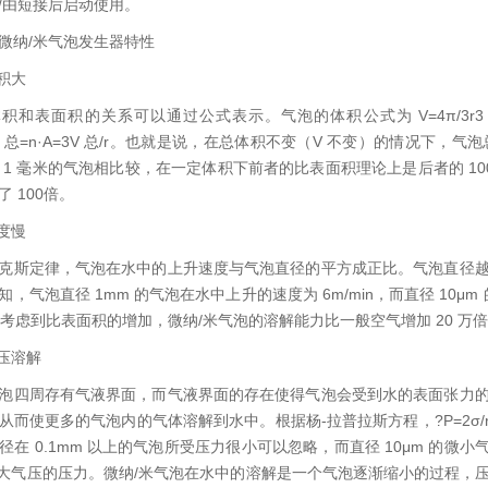
/由短接后启动使用。
微纳/米气泡发生器特性
面积大
积和表面积的关系可以通过公式表示。气泡的体积公式为 V=4π/3r3
即 V 总=n·A=3V 总/r。也就是说，在总体积不变（V 不变）的情况
 1 毫米的气泡相比较，在一定体积下前者的比表面积理论上是后者的 100
 100倍。
速度慢
克斯定律，气泡在水中的上升速度与气泡直径的平方成正比。气泡直径
，气泡直径 1mm 的气泡在水中上升的速度为 6m/min，而直径 10μm
如果考虑到比表面积的增加，微纳/米气泡的溶解能力比一般空气增加 20 万
增压溶解
泡四周存有气液界面，而气液界面的存在使得气泡会受到水的表面张力
从而使更多的气泡内的气体溶解到水中。根据杨-拉普拉斯方程，?P=2σ/r
在 0.1mm 以上的气泡所受压力很小可以忽略，而直径 10μm 的微小气泡
个大气压的压力。微纳/米气泡在水中的溶解是一个气泡逐渐缩小的过程，