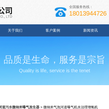
全国服务热线：
18013944726
关于我们
客户案例
新闻资讯
品质是生命，服务是宗旨
Quality is life, service is the tenet
河道污水微纳米曝气发生器
> 微纳米气泡河道曝气机水治理增氧机