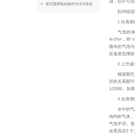
动，切不可自
部件的功能与协同
桨式搅拌机的操作方法与安全
杭州桂冠
注意事项
1.比表
气泡的体
A=3V/r，
微米的气泡与
应速度也增加了
2.上升
根据斯托
径的关系图可知
1/2000。
3.自身
水中的气
泡内的气体，
气泡半径。直径
会受高达3 