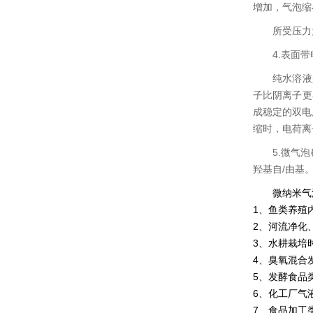
增加，气泡缩
所受压力
4.表面带
纯水溶液
子比阴离子更
成稳定的双电
缩时，电荷离
5.
微气泡
羟基自/由基
微纳米气
1、鱼类养殖
2、河流净化
3、水耕栽培
4、臭氧混合
5、发酵食品
6、化工厂气
7、食品加工