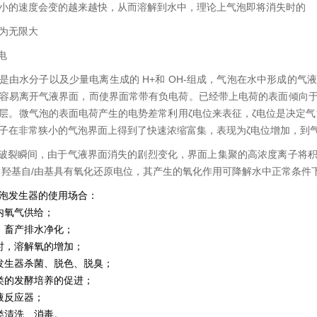
小的速度会变的越来越快，从而溶解到水中，理论上气泡即将消失时的
为无限大
电
是由水分子以及少量电离生成的 H+和 OH-组成，气泡在水中形成的气液界
容易离开气液界面，而使界面常带有负电荷。已经带上电荷的表面倾向
层。微气泡的表面电荷产生的电势差常利用ζ电位来表征，ζ电位是决定气
子在非常狭小的气泡界面上得到了快速浓缩富集，表现为ζ电位增加，到
破裂瞬间，由于气液界面消失的剧烈变化，界面上集聚的高浓度离子将
。羟基自/由基具有氧化还原电位，其产生的氧化作用可降解水中正常条件
泡发生器的使用场合：
内氧气供给；
、畜产排水净化；
时，溶解氧的增加；
发生器杀菌、脱色、脱臭；
类的发酵培养的促进；
液反应器；
类清洗、消毒。