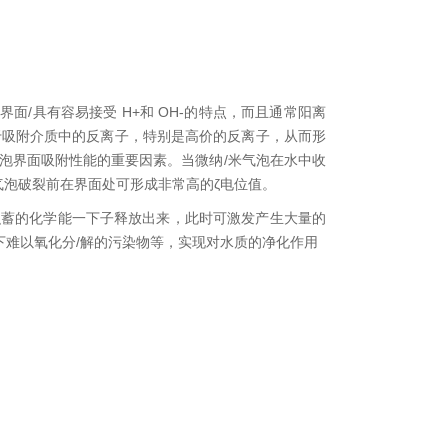
面/具有容易接受 H+和 OH-的特点，而且通常阳离
于吸附介质中的反离子，特别是高价的反离子，从而形
泡界面吸附性能的重要因素。当微纳/米气泡在水中收
气泡破裂前在界面处可形成非常高的ζ电位值。
积蓄的化学能一下子释放出来，此时可激发产生大量的
下难以氧化分/解的污染物等，实现对水质的净化作用