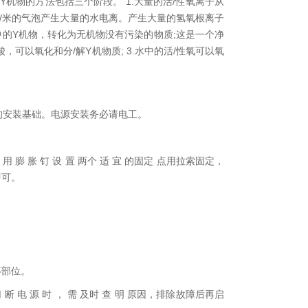
Y机物的方法包括三个阶段。 1.大量的活/性氧离子从
/米的气泡产生大量的水电离。产生大量的氢氧根离子
中的Y机物，转化为无机物没有污染的物质;这是一个净
，可以氧化和分/解Y机物质; 3.水中的活/性氧可以氧
业的安装基础。电源安装务必请电工。
位置 用 膨 胀 钉 设 置 两个 适 宜 的固定 点用拉索固定，
即可。
等部位。
 动切 断 电 源 时 ， 需 及时 查 明 原因，排除故障后再启