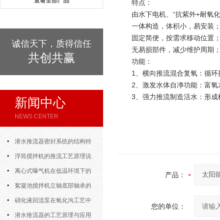
查看全部产品
特点：
由水下电机、“抗紫外+耐氧
一体构造，体积小，易安装
固定简便，按需求移动位置
诚信天下，质得信任
无易损部件，减少维护周期
共创共赢
功能：
1、横向推流混合复氧：循
2、激发水体自净功能：富
3、强力推流制造活水：形成
新闻中心
NEWS CENTER
潜水推流器密封系统的结构特
点与渗漏故障处理
浮筒搅拌机的推流工艺原理说
明
离心式曝气机在低温环境下的
产品：
运行特性与防冻措施
絮凝池搅拌机立轴底部轴承的
密封防水与免维护设计
硝化液回流泵在氧化沟工艺中
您的单位：
的布置位置对回流效果的影响
潜水推流器的工艺原理与应用