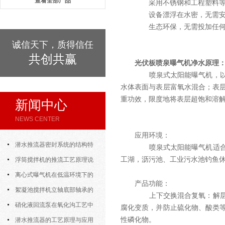
查看全部产品
采用不锈钢和工程塑料等
设备漂浮在水密，无需安
生态环保，无需投加任何
诚信天下，质得信任
共创共赢
光伏板喷泉曝气机
净水原理
喷泉式太阳能曝气机，以太
水体表面与表层富氧水混合；表
重功效，限度地将表层超饱和溶
新闻中心
NEWS CENTER
应用环境：
潜水推流器密封系统的结构特
喷泉式太阳能曝气机适合于
工湖，沥污池、工业污水池钓鱼
点与渗漏故障处理
浮筒搅拌机的推流工艺原理说
明
离心式曝气机在低温环境下的
产品功能：
运行特性与防冻措施
絮凝池搅拌机立轴底部轴承的
上下交换混合复氧：解层过
密封防水与免维护设计
硝化液回流泵在氧化沟工艺中
腐化变质，并防止硫化物、酸类
性磷化物。
的布置位置对回流效果的影响
潜水推流器的工艺原理与应用