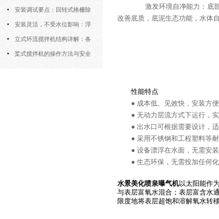
激发环境自净能力：底部水
逻辑
安装调试要点：回转式格栅除
改善底质，底泥生态功能，水体
污机的土建配合要求与水平度校准
安装灵活，不受水位影响：浮
筒式曝气机的结构优势与适用场景
立式环流搅拌机结构详解：各
部件的功能与协同
桨式搅拌机的操作方法与安全
注意事项
性能特点
● 成本低、见效快，安装方
● 无动力层流方式下运行，
● 出水口可根据需要设计，
● 采用不锈钢和工程塑料等
● 设备漂浮在水面，无需安
● 生态环保，无需投加任何
水景美化喷泉曝气机
以太阳能作
与表层富氧水混合；表层富含水
限度地将表层超饱和溶解氧水转