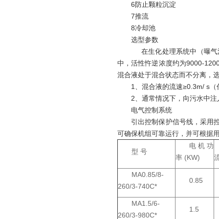
6防止颗粒沉淀
7推流
8冷却池
选型参数
在生化处理系统中（曝气池、
中，活性忤逆浓度约为9000-1200
混合液处于混合状态而不分离，
1、混合液的流速≥0.3m/ s
2、通常情况下，向污水中注入
电气控制系统
引出控制保护信号线，采用
可确保机组可靠运行，并可根据用
电机功
型 号
率 (KW)
MA0.85/8-
0.85
260/3-740C*
MA1.5/6-
1.5
260/3-980C*