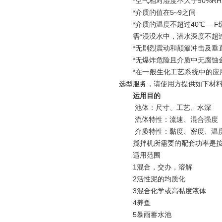
*空气相对湿度不大于90%RH
*介质的值在5~9之间
*介质的温度不超过40℃— F
需*浸没水中，潜水深度不超过2
*无剧烈震动和颠簸冲击及垂
*无爆炸危险且介质中无腐蚀
*在一般生化工艺系统中的
选型服务，请使用方提供如下材
运用目的
池体：尺寸、工艺、水深
流体特性：流速、混合强度
介质特性：黏度、密度、温度
搅拌机所需要的配套功率是
适用范围
1混合，交办，溶解
2活性泥的均质化
3混合化学或高黏度液体
4养鱼
5暴雨蓄水池