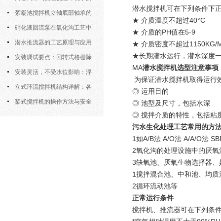
潜水搅拌机可在下列条件下
运行特性与防冻措施
絮凝池搅拌机立轴底部轴承的
★ 介质温度不超过40°C
密封防水与免维护设计
硝化液回流泵在氧化沟工艺中
★ 介质的PH值在5-9
的布置位置对回流效果的影响
潜水推流器的工艺原理与应用
★ 介质密度不超过1150KG/M
★长期潜水运行，潜水深度一
逻辑
安装调试要点：回转式格栅除
MA
潜水搅拌机选型注意事项
污机的土建配合要求与水平度校准
安装灵活，不受水位影响：浮
为保证潜水搅拌机取得运行
筒式曝气机的结构优势与适用场景
立式环流搅拌机结构详解：各
◎ 运用目的
部件的功能与协同
桨式搅拌机的操作方法与安全
◎ 池型及尺寸，包括水深
◎ 搅拌介质的特性，包括粘
注意事项
污水生化处理工艺常用的方
1如A/B法 A/O法 A/A/O法 S
2氧化沟的处理设施中的厌氧
3缺氧池、厌氧生物选择器、
1搅拌混合池、中和池、均质
2循环流动池等
正常运行条件
搅拌机、推流器可在下列条