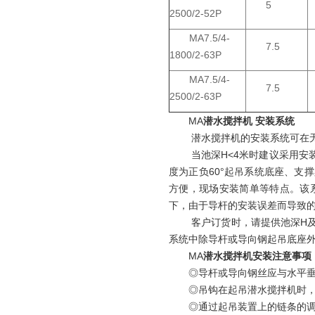
5
2500/2-52P
MA7.5/4-
7.5
1800/2-63P
MA7.5/4-
7.5
2500/2-63P
MA
潜水搅拌机 安装系统
潜水搅拌机的安装系统可在
当池深H<4米时建议采用
度为正负60°起吊系统底座、
方便，现场安装简单等特点。该
下，由于导杆的安装误差而导致
客户订货时，请提供池深H
系统中除导杆或导向钢起吊底座
MA
潜水搅拌机安装注意事项
◎导杆或导向钢丝应与水平
◎吊钩在起吊潜水搅拌机时，叶
◎通过起吊装置上的链条的