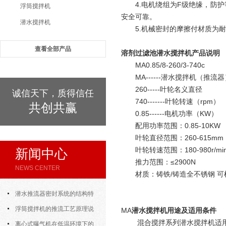
4.电机绕组为F级绝缘，防
浮筒搅拌机
安全可靠。
潜水搅拌机
5.机械密封的摩擦付材质为
查看全部产品
溶剂过滤池潜水搅拌机
产品说明
MA0.85/8-260/3-740c
MA------潜水搅拌机（推
260-----叶轮名义直径
诚信天下，质得信任
740-------叶轮转速（rpm）
共创共赢
0.85------电机功率（KW）
配用功率范围：0.85-10KW
叶轮直径范围：260-615mm
叶轮转速范围：180-980r/mi
新闻中心
推力范围：≤2900N
NEWS CENTER
材质：铸铁/铸造全不锈钢 
潜水推流器密封系统的结构特
点与渗漏故障处理
浮筒搅拌机的推流工艺原理说
MA
潜水搅拌机用途及适用条件
混合搅拌系列潜水搅拌机适
明
离心式曝气机在低温环境下的