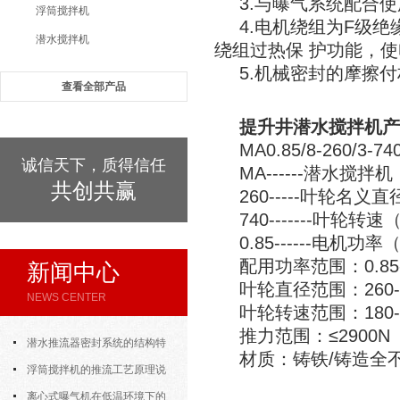
3.与曝气系统配合
浮筒搅拌机
4.电机绕组为F级
潜水搅拌机
绕组过热保 护功能，
5.机械密封的摩擦
查看全部产品
提升井潜水搅拌机
产
MA0.85/8-260/3-74
诚信天下，质得信任
MA------潜水搅
共创共赢
260-----叶轮名义直
740-------叶轮转速
0.85------电机功
配用功率范围：0.85-
新闻中心
叶轮直径范围：260-
NEWS CENTER
叶轮转速范围：180-98
推力范围：≤2900N
潜水推流器密封系统的结构特
材质：铸铁/铸造全
点与渗漏故障处理
浮筒搅拌机的推流工艺原理说
明
离心式曝气机在低温环境下的