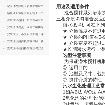
用途及适用条件
运行特性与防冻措施
絮凝池搅拌机立轴底部轴承的
混合搅拌系列潜水
密封防水与免维护设计
硝化液回流泵在氧化沟工艺中
三相介质均匀混合反应
的布置位置对回流效果的影响
潜水推流器的工艺原理与应用
潜水搅拌机可在下列
逻辑
安装调试要点：回转式格栅除
★ 介质温度不超过40
污机的土建配合要求与水平度校准
安装灵活，不受水位影响：浮
★ 介质的PH值在5-
筒式曝气机的结构优势与适用场景
立式环流搅拌机结构详解：各
★ 介质密度不超过115
部件的功能与协同
桨式搅拌机的操作方法与安全
★长期潜水运行，潜
选型注意事项
注意事项
为保证潜水搅拌机
◎ 运用目的
◎ 池型及尺寸，包
◎ 搅拌介质的特性
污水生化处理工艺常
1如A/B法 A/O法 A/
2氧化沟的处理设施
3缺氧池、厌氧生物