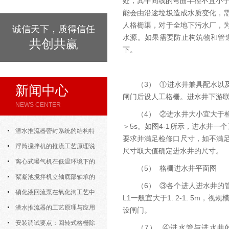
处，其中间线的弯曲半径不宜小于
能会由沿途垃圾造成水质变化，
人格栅渠，对于全地下污水厂，
诚信天下，质得信任
水源。如果需要防止构筑物和管
共创共赢
下。
（3） ①进水井兼具配水以
新闻中心
闸门后设人工格栅。进水井下游
NEWS CENTER
（4） ②进水井大小宜大
＞5s。如图4-1所示，进水井
潜水推流器密封系统的结构特
要求并满足检修口尺寸，如不满
点与渗漏故障处理
浮筒搅拌机的推流工艺原理说
尺寸取大值确定进水井的尺寸。
明
离心式曝气机在低温环境下的
（5） 格栅进水井平面图
运行特性与防冻措施
絮凝池搅拌机立轴底部轴承的
（6） ③各个进人进水井
密封防水与免维护设计
硝化液回流泵在氧化沟工艺中
L1一般宜大于1. 2-1. 5
的布置位置对回流效果的影响
潜水推流器的工艺原理与应用
设闸门。
逻辑
安装调试要点：回转式格栅除
（7） ④进水管与进水井