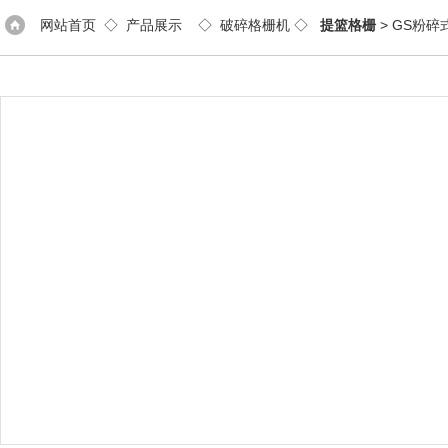
网站首页
◇
产品展示
◇
破碎格栅机
◇
提篮格栅
> GS粉