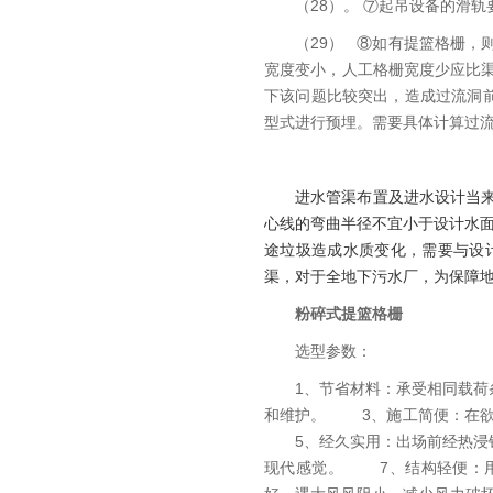
（28）。 ⑦起吊设备的滑
（29） ⑧如有提篮格栅，
宽度变小，人工格栅宽度少应比渠
下该问题比较突出，造成过流洞
型式进行预埋。需要具体计算过
进水管渠布置及进水设计当
心线的弯曲半径不宜小于设计水面
途垃圾造成水质变化，需要与设
渠，对于全地下污水厂，为保障
粉碎式提篮格栅
选型参数：
1、节省材料：承受相同载
和维护。 3、施工简便：在欲
5、经久实用：出场前经热浸锌
现代感觉。 7、结构轻便：