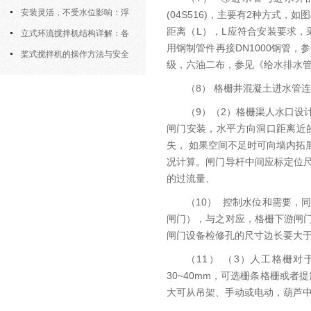
污机的土建配合要求与水平度校准
安装灵活，不受水位影响：浮
(04S516)，主要有2种方式
距离（L），L应符合安装要求，
筒式曝气机的结构优势与适用场景
立式环流搅拌机结构详解：各
用钢制管件再接DN1000钢管
部件的功能与协同
桨式搅拌机的操作方法与安全
级，六油二布，参见《给水排水管
注意事项
（8） 格栅井混凝土进水管
（9）（2）格栅渠人水口设计
闸门安装，水平方向洞口距离近的
失， 如果空间不足时可向墙内
况计算。闸门导杆中间应标定位
的过流量、
（10） 控制水位和需要
闸门），与之对应，格栅下游闸
闸门设备检修孔的尺寸边长要大
（11） （3）人工格栅
30~40mm，可选栅条格栅或
大可从吊架、手动或电动，葫芦中选