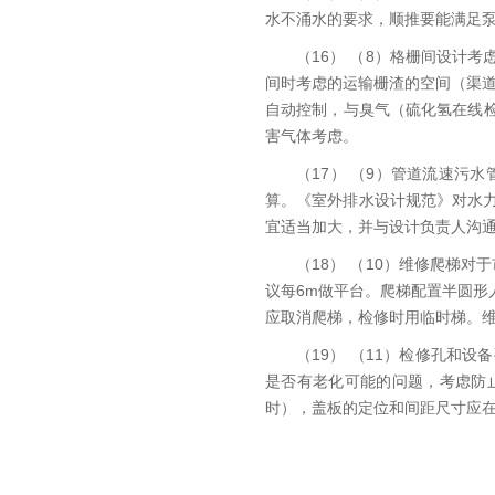
水不涌水的要求，顺推要能满足
（16） （8）格栅间设计
间时考虑的运输栅渣的空间（渠道
自动控制，与臭气（硫化氢在线检测
害气体考虑。
（17） （9）管道流速污
算。《室外排水设计规范》对水
宜适当加大，并与设计负责人沟
（18） （10）维修爬梯
议每6m做平台。爬梯配置半圆
应取消爬梯，检修时用临时梯。
（19） （11）检修孔和
是否有老化可能的问题，考虑防
时），盖板的定位和间距尺寸应