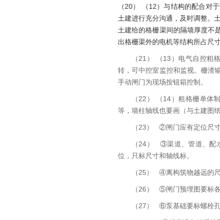
（20） （12）与结构的配合
土建进行充分沟通，及时调整。
土建给的格栅渠间的隔墙厚度不
出格栅渠外的电机等结构所占尺寸
（21） （13）电气自
转，可中控室监控和监视。栅渣
手动闸门为现场按钮箱控制。
（22） （14）粗格栅
等，墙柱轴线也要画（与土建图
（23） ②闸门应有定位尺
（24） ③渠道、管道、
位，只标尺寸和轴线标。
（25） ④离构筑物越远的
（26） ⑤闸门预埋图要标
（27） ⑥泵基础要标螺栓