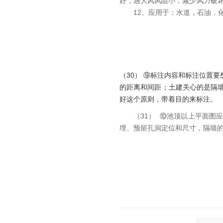
好，遇大风风阻小，减少风力破
12、应用于：水道，石油，化
（30） ⑨标注内容和标注位置
的距离和间距；土建关心的是隔
好这个原则，带着目的来标注。
（31） ⑩池顶以上平面
埋、预留孔洞定位和尺寸，隔墙