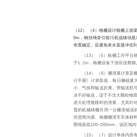
（12） （4）格栅设计格栅上游
0m，钢丝绳牵引除污机或移动悬
布置确定。应避免来水直接冲击
（13） （5）格栅工作平台
于1. 2m，格栅设备下游应设爬
（14） （6）栅渣量计算
计手册》计算取值，每日栅植量大
小、气候和输送距离。带输送机
冰不好输送，适于不含大颗粒物
虑大处理规模时的渣量，尤其针
置的机械格栅共用一台栅渣输送机
供货商沟通。格栅栅渣车车体材
围地面低100~200mm，该
（15） （7）设计单体内