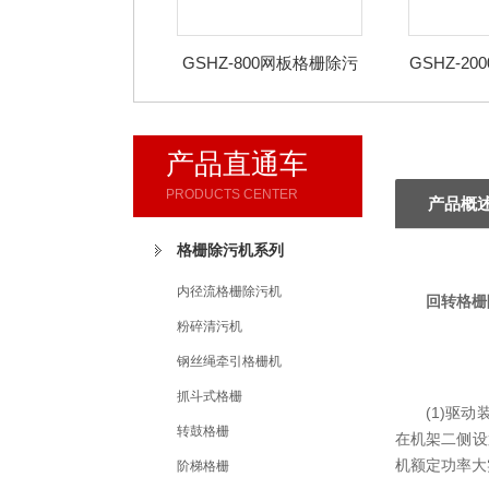
GSHZ-800网板格栅除污
GSHZ-2
机
产品直通车
PRODUCTS CENTER
产品概
格栅除污机系列
内径流格栅除污机
回转格栅
粉碎清污机
钢丝绳牵引格栅机
抓斗式格栅
(1)驱
转鼓格栅
在机架二侧设
机额定功率
阶梯格栅