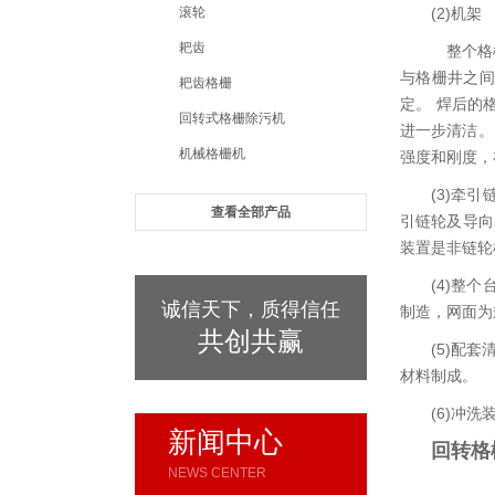
滚轮
(2)机
耙齿
整个格栅
与格栅井之间
耙齿格栅
定。 焊后的
回转式格栅除污机
进一步清洁。
机械格栅机
强度和刚度
(3)牵
查看全部产品
引链轮及导向
装置是非
(4)整
诚信天下，质得信任
制造，网面
共创共赢
(5)配
材料制成
(6)冲
新闻中心
回转格
NEWS CENTER