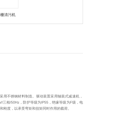
格栅清污机
均采用不锈钢材料制造。驱动装置采用轴装式减速机，
相/50Hz，防护等级为IP55，绝缘等级为F级，电
强度和刚度，以承受弯矩和扭矩同时作用的载荷。