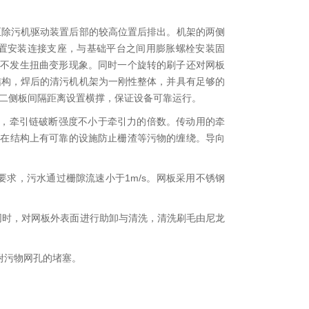
除污机驱动装置后部的较高位置后排出。机架的两侧
置安装连接支座，与基础平台之间用膨胀螺栓安装固
下不发生扭曲变形现象。同时一个旋转的刷子还对网板
结构，焊后的清污机机架为一刚性整体，并具有足够的
钢，二侧板间隔距离设置横撑，保证设备可靠运行。
寸，牵引链破断强度不小于牵引力的倍数。传动用的牵
，在结构上有可靠的设施防止栅渣等污物的缠绕。导向
要求，污水通过栅隙流速小于1m/s。网板采用不锈钢
污物。
同时，对网板外表面进行助卸与清洗，清洗刷毛由尼龙
附污物网孔的堵塞。