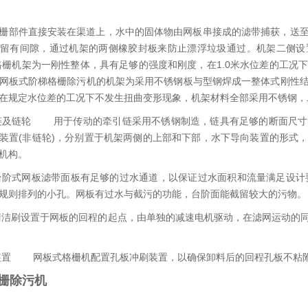
架
部件直接安装在渠道上，水中的固体物由网板串接成的滤带捕获，送至
留有间隙，通过机架的两侧橡胶封板来防止漂浮垃圾通过。机架二侧设
格栅机架为一刚性整体，具有足够的强度和刚度，在1.0米水位差的工况
网板式阶梯格栅除污机的机架为采用不锈钢板与型钢焊成一整体式刚性
，在规定水位差的工况下不发生扭曲变形现象，机架材料全部采用不锈
引链及链轮 用于传动的牵引链采用不锈钢制造，链具有足够的断面尺
装置(非链轮)，分别置于机架两侧的上部和下部，水下导向装置的形式
链轮机构。
个台阶式网板滤带面板有足够的过水通道，以保证过水面积和流量满足设计
为规则排列的小孔。网板有过水与截污的功能，台阶面能截留较大的
套清洁刷设置于网板的回程的起点，由单独的减速电机驱动，在滤网运动的
。
洗装置 网板式格栅机配置孔板冲刷装置，以确保卸料后的回程孔板不粘
栅除污机