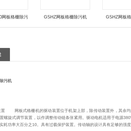
000网板格栅除污
GSHZ网板格栅除污机
GSHZ网板
机
述
除污机
动装置 网板式格栅机的驱动装置位于机架上部，除传动装置外，其余
置螺旋式调节装置，以作调整传动链条张紧用。驱动电机适用于电源380V/三
大实耗功率大百分之10。具有过载保护装置。传动轴的设计具有足够的