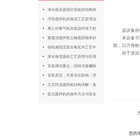
潜水推流器密封系统的结构特
点与渗漏故障处理
浮筒搅拌机的推流工艺原理说
明
离心式曝气机在低温环境下的
该设备的
本设备可
运行特性与防冻措施
絮凝池搅拌机立轴底部轴承的
能，以方便检
密封防水与免维护设计
硝化液回流泵在氧化沟工艺中
由于该设
的布置位置对回流效果的影响
潜水推流器的工艺原理与应用
逻辑
安装调试要点：回转式格栅除
污机的土建配合要求与水平度校准
安装灵活，不受水位影响：浮
筒式曝气机的结构优势与适用场景
立式环流搅拌机结构详解：各
部件的功能与协同
桨式搅拌机的操作方法与安全
注意事项
您的