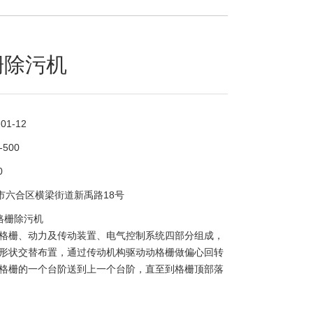
栅除污机
-01-12
-500
0
市六合区横梁街道新禹路18号
格栅除污机
格栅、动力及传动装置、电气控制系统四部分组成，
形状交替布置，通过传动机构驱动动格栅做偏心回转
格栅的一个台阶送到上一个台阶，直至到格栅顶部落