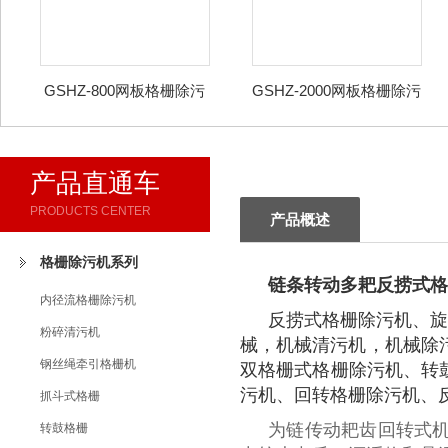
GSHZ-800网板格栅除污
GSHZ-2000网板格栅除污
机
机
产品直通车
PRODUCTS CENTER
产品概述
格栅除污机系列
链条转动多耙反捞式格
内径流格栅除污机
反捞式格栅除污机、旋
粉碎清污机
械，机械清污机，机械除
钢丝绳牵引格栅机
双格栅式格栅除污机、转
污机、回转格栅除污机、反
抓斗式格栅
为链传动耙齿回转式
转鼓格栅