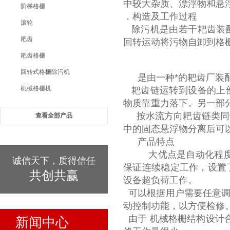
中较大杂质、漂浮物和悬
阶梯格栅
．构造及工作过程
滚轮
除污机是由若干耙齿装配
耙齿
回转运动将污物自卸到格
耙齿格栅
回转式格栅除污机
是由一种*的耙齿厂装
机械格栅机
耙齿链运转到设备的上部
物质靠重力落下。另一部
按水流方向耙齿链类同
查看全部产品
中的固态悬浮物分离后可
产品特点
大优点是自动化程度
诚信天下，质得信任
保证连续稳定工作，设置
共创共赢
设备超负荷工作。
可以根据用户需要任意
动控制功能，以方便检修
由于 机械格栅结
构设计
新闻中心