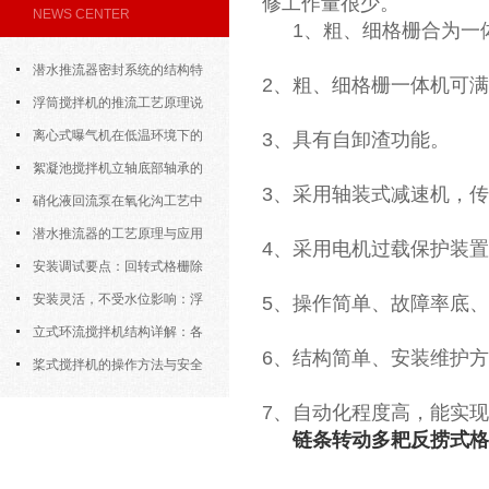
修工作量很少。
NEWS CENTER
1、粗、细格栅合为一
潜水推流器密封系统的结构特
2、粗、细格栅一体机可满
点与渗漏故障处理
浮筒搅拌机的推流工艺原理说
明
离心式曝气机在低温环境下的
3、具有自卸渣功能。
运行特性与防冻措施
絮凝池搅拌机立轴底部轴承的
3、采用轴装式减速机，
密封防水与免维护设计
硝化液回流泵在氧化沟工艺中
的布置位置对回流效果的影响
潜水推流器的工艺原理与应用
4、采用电机过载保护装
逻辑
安装调试要点：回转式格栅除
污机的土建配合要求与水平度校准
安装灵活，不受水位影响：浮
5、操作简单、故障率底
筒式曝气机的结构优势与适用场景
立式环流搅拌机结构详解：各
6、结构简单、安装维护
部件的功能与协同
桨式搅拌机的操作方法与安全
注意事项
7、自动化程度高，能实
链条转动多耙反捞式格