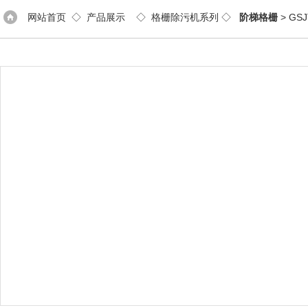
网站首页
◇
产品展示
◇
格栅除污机系列
◇
阶梯格栅
> G