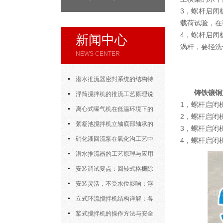
3，螺杆启闭
载荷试验，在
4，螺杆启闭
新闻中心
涡杆，要轻洗
NEWS CENTER
潜水推流器密封系统的结构特
铸铁镶铜
点与渗漏故障处理
浮筒搅拌机的推流工艺原理说
1，螺杆启闭
明
离心式曝气机在低温环境下的
2，螺杆启闭
运行特性与防冻措施
絮凝池搅拌机立轴底部轴承的
3，螺杆启闭
密封防水与免维护设计
硝化液回流泵在氧化沟工艺中
4，螺杆启闭
的布置位置对回流效果的影响
潜水推流器的工艺原理与应用
逻辑
安装调试要点：回转式格栅除
污机的土建配合要求与水平度校准
安装灵活，不受水位影响：浮
筒式曝气机的结构优势与适用场景
立式环流搅拌机结构详解：各
部件的功能与协同
桨式搅拌机的操作方法与安全