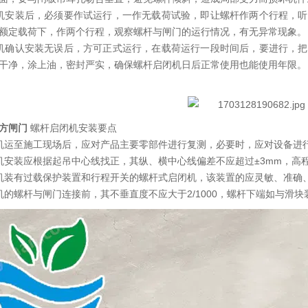
机安装后，必须要作试运行，一作无载荷试验，即让螺杆作两个行程，
额定载荷下，作两个行程，观察螺杆与闸门的运行情况，有无异常现象。
机确认安装无误后，方可正式运行，在载荷运行一段时间后，要进行，
干净，涂上油，密封严实，确保螺杆启闭机日后正常使用也能使用年限。
方闸门
螺杆启闭机安装要点
机运至施工现场后，应对产品主要零部件进行复测，必要时，应对设备进
机安装应根据起吊中心线找正，其纵、横中心线偏差不应超过±3mm，高程偏差
机装有过载保护装置和行程开关的螺杆式启闭机，该装置的应灵敏、准确
机的螺杆与闸门连接前，其不垂直度不应大于2/1000，螺杆下端如与滑