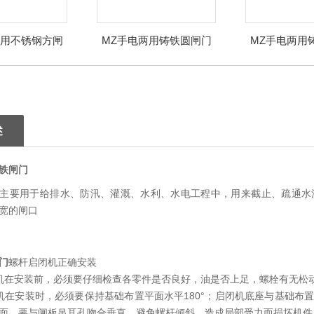
两用不锈钢方闸
MZ手电两用铸铁圆闸门
MZ手电两用
门
述
铁闸门
主要用于给排水、防汛、灌溉、水利、水电工程中，用来截止、疏通水
宽的闸口
门
螺杆启闭机正确安装
机在安装前，必须要仔细检查各零件是否良好，油是否上足，螺栓有无松
机在安装时，必须要保持基础布置平面水平180°；启闭机底座与基础布
面，要与闸板吊耳孔吻合垂直，避免螺杆倾斜，造成局部受力而损坏机件