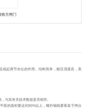
铸铁方闸门
流或起调节水位的作用。结构简单，耐压强度高，美
动，与其有关技术数据是否相符。
置平面的面积要达到90%以上，螺杆轴线要垂直于闸台
。