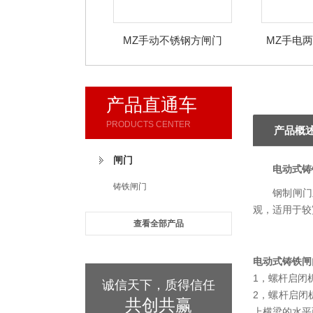
MZ手动不锈钢方闸门
MZ手电
产品直通车
PRODUCTS CENTER
产品概
闸门
电动式铸
铸铁闸门
钢制闸门
观，适用于较
查看全部产品
电动式铸铁闸
1，螺杆启闭
诚信天下，质得信任
2，螺杆启闭
共创共赢
上横梁的水平