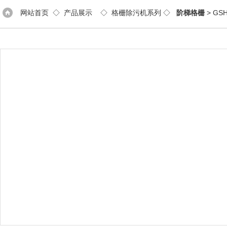
网站首页
◇
产品展示
◇
格栅除污机系列
◇
阶梯格栅
> G