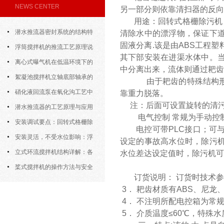
NEWS CENTER
另一部分则依靠清扫器的反向
用途：回转式格栅除污机
潜水推流器密封系统的结构特
清除水中的漂浮物，保证下
固液分离.该是由ABS工程
点与渗漏故障处理
浮筒搅拌机的推流工艺原理说
其下部安装在进渠水体中。
明
离心式曝气机在低温环境下的
中分离出来，流体则通过耙齿
运行特性与防冻措施
絮凝池搅拌机立轴底部轴承的
由于耙齿的特殊结构形
密封防水与免维护设计
硝化液回流泵在氧化沟工艺中
靠重力脱落。
注：后面可设置旋转的清污
的布置位置对回流效果的影响
潜水推流器的工艺原理与应用
电气控制
常规为手动控
逻辑
安装调试要点：回转式格栅除
电控可带PLC接口；可
污机的土建配合要求与水平度校准
安装灵活，不受水位影响：浮
设定的事故高水位时，除污
筒式曝气机的结构优势与适用场景
立式环流搅拌机结构详解：各
水位差达设定值时，除污机可
部件的功能与协同
桨式搅拌机的操作方法与安全
订货说明： 订货时技术
注意事项
3． 耙齿材质有ABS、尼龙
4． 不注明所配电控箱为常
5． 介质温度≤60℃，特