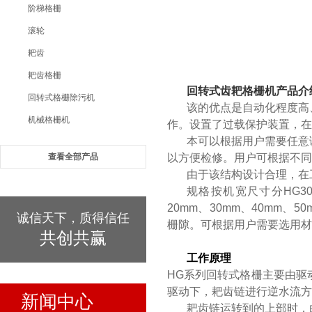
阶梯格栅
滚轮
耙齿
耙齿格栅
回转式齿耙格栅机
产品介
回转式格栅除污机
该的优点是自动化程度高
机械格栅机
作。设置了过载保护装置，在
本可以根据用户需要任意
查看全部产品
以方便检修。用户可根据不
由于该结构设计合理，在
规格按机宽尺寸分HG30
20mm、30mm、40mm
诚信天下，质得信任
栅隙。可根据用户需要选用材
共创共赢
工作原理
HG系列回转式格栅主要由驱
驱动下，耙齿链进行逆水流方
新闻中心
耙齿链运转到的上部时，