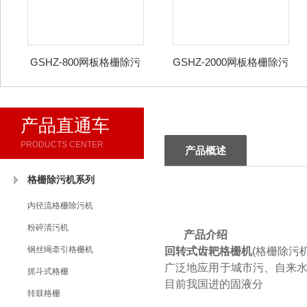
GSHZ-800网板格栅除污
GSHZ-2000网板格栅除污
机
机
产品直通车
PRODUCTS CENTER
产品概述
格栅除污机系列
内径流格栅除污机
粉碎清污机
产品介绍
钢丝绳牵引格栅机
回转式齿耙格栅机
(格栅除污
广泛地应用于城市污、自来水
抓斗式格栅
目前我国进的固液分
转鼓格栅