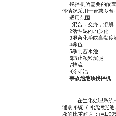
搅拌机所需要的配
体情况采用一台或多台
适用范围
1混合，交办，溶解
2活性泥的均质化
3混合化学或高黏度
4养鱼
5暴雨蓄水池
6防止颗粒沉淀
7推流
8冷却池
事故池池顶搅拌机
在生化处理系统中（
辅助系统（回流污泥池、
液的比重约为：r=1.00