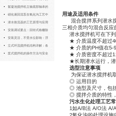
运行特性与防冻措施
絮凝池搅拌机立轴底部轴承的
用途及适用条件
密封防水与免维护设计
硝化液回流泵在氧化沟工艺中
混合搅拌系列潜水
的布置位置对回流效果的影响
潜水推流器的工艺原理与应用
三相介质均匀混合反应
逻辑
安装调试要点：回转式格栅除
潜水搅拌机可在下列
污机的土建配合要求与水平度校准
安装灵活，不受水位影响：浮
★ 介质温度不超过40
筒式曝气机的结构优势与适用场景
立式环流搅拌机结构详解：各
★ 介质的PH值在5-
部件的功能与协同
桨式搅拌机的操作方法与安全
★ 介质密度不超过115
★长期潜水运行，潜
注意事项
选型注意事项
为保证潜水搅拌机
◎ 运用目的
◎ 池型及尺寸，包
◎ 搅拌介质的特性
污水生化处理工艺常
1如A/B法 A/O法 A/
2氧化沟的处理设施