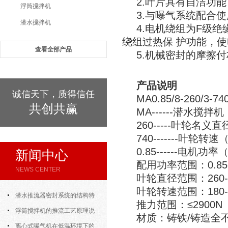
2.叶片具有自洁功
浮筒搅拌机
3.与曝气系统配合
潜水搅拌机
4.电机绕组为F级
绕组过热保 护功能，
查看全部产品
5.机械密封的摩擦
产品说明
诚信天下，质得信任
MA0.85/8-260/3-74
共创共赢
MA------潜水搅
260-----叶轮名义直
740-------叶轮转速
0.85------电机功
新闻中心
配用功率范围：0.85-
NEWS CENTER
叶轮直径范围：260-
叶轮转速范围：180-98
潜水推流器密封系统的结构特
推力范围：≤2900N
点与渗漏故障处理
浮筒搅拌机的推流工艺原理说
材质：铸铁/铸造全
明
离心式曝气机在低温环境下的