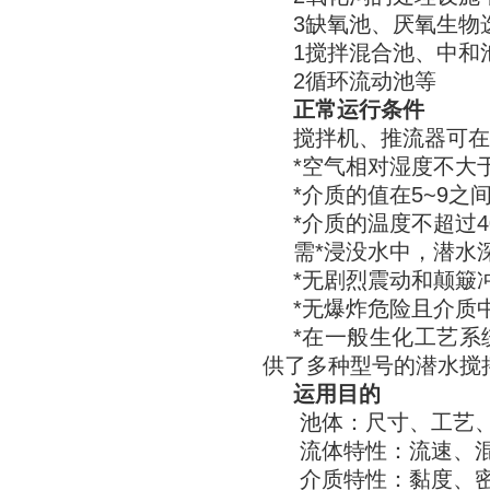
3缺氧池、厌氧生物
1搅拌混合池、中和
2循环流动池等
正常运行条件
搅拌机、推流器可在
*空气相对湿度不大于
*介质的值在5~9之
*介质的温度不超过4
需*浸没水中，潜水深
*无剧烈震动和颠簸
*无爆炸危险且介质
*在一般生化工艺系
供了多种型号的潜水搅
运用目的
池体：尺寸、工艺
流体特性：流速、
介质特性：黏度、密