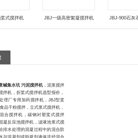
轴桨式搅拌机
JBJ一级高密絮凝搅拌机
JBJ-900石
拌
述
废碱集水坑 污泥搅拌机
，
泥浆搅拌
搅拌机，折桨式搅拌机选型报价，
处理厂专用加药搅拌机，JBJ型桨
 食品干粉搅拌，立式浆式搅拌机，
混合搅拌机，碳钢衬塑桨式搅拌
混凝反应池搅拌机，滤液池浆式搅
给排水处理的混凝过程中的混合阶
水与混凝剂或助凝剂液体流经混合