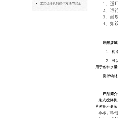
1、适
部件的功能与协同
桨式搅拌机的操作方法与安全
2、运
注意事项
3、耐
4、如
废酸废碱
1、构造
2、可以
用于各种水量
搅拌轴材
产品简介
浆式搅拌机是
片使用寿命长
非标，可根据