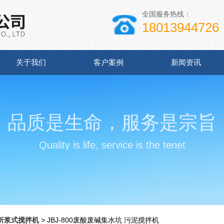
全国服务热线：
18013944726
关于我们
客户案例
新闻资讯
品质是生命，服务是宗旨
Quality is life, service is the tenet
折浆式搅拌机
> JBJ-800废酸废碱集水坑 污泥搅拌机