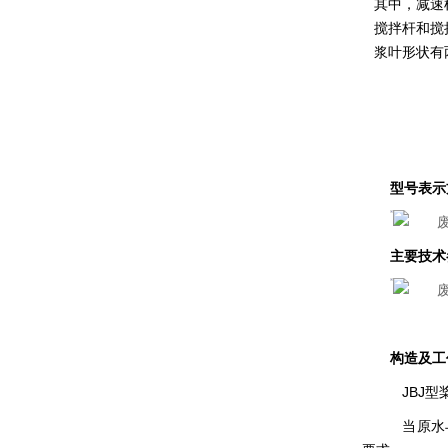
其中，减速
搅拌杆和搅
浆叶形状有
型号表示
主要技术
构造及工
JBJ型
当原水与