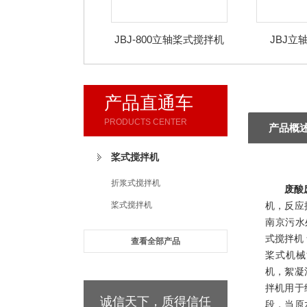
JBJ-800立轴桨式搅拌机
JBJ立
产品直通车
PRODUCTS CENTER
产品概
桨式搅拌机
折浆式搅拌机
废酸
桨式搅拌机
机，反应
南京污水
式搅拌机
查看全部产品
桨式机械
机，絮凝
拌机用于
诚信天下，质得信任
段，当原