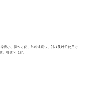
、噪音小、操作方便、卸料速度快、衬板及叶片使用寿
浆、砂浆的搅拌。