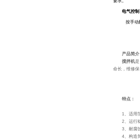
要求。
电气控制
按手动配
产品简介
搅拌机
是
命长，维修保
特点：
1、适用
2、运行
3、耐腐
4、构造