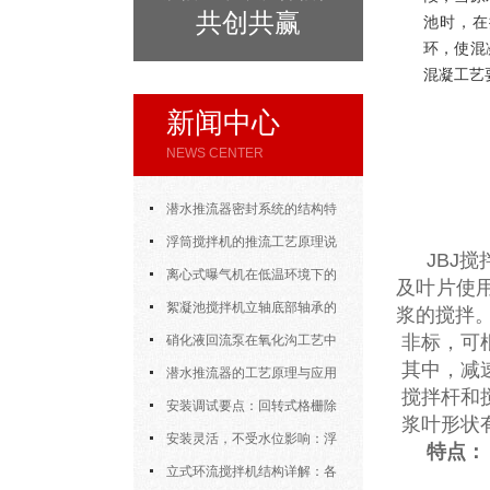
共创共赢
池时，在
环，使混
混凝工艺
新闻中心
NEWS CENTER
潜水推流器密封系统的结构特
点与渗漏故障处理
浮筒搅拌机的推流工艺原理说
JBJ搅
明
离心式曝气机在低温环境下的
及叶片使
运行特性与防冻措施
絮凝池搅拌机立轴底部轴承的
浆的搅拌
非标，可
密封防水与免维护设计
硝化液回流泵在氧化沟工艺中
其中，减
的布置位置对回流效果的影响
潜水推流器的工艺原理与应用
搅拌杆和
逻辑
安装调试要点：回转式格栅除
浆叶形状
污机的土建配合要求与水平度校准
安装灵活，不受水位影响：浮
特点：
筒式曝气机的结构优势与适用场景
立式环流搅拌机结构详解：各