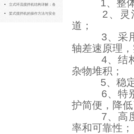
1、整体
筒式曝气机的结构优势与适用场景
立式环流搅拌机结构详解：各
2、灵活
部件的功能与协同
桨式搅拌机的操作方法与安全
道；
注意事项
3、采用
轴差速原理，
4、结构
杂物堆积；
5、稳定
6、特别
护简便，降低
7、高度
率和可靠性；