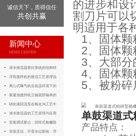
的进步和设
诚信天下，质得信任
割刀片可以
共创共赢
明适用于各
1、固体颗
新闻中心
2、固体
NEWS CENTER
3、大部
潜水推流器密封系统的结构特
4、固体颗
点与渗漏故障处理
浮筒搅拌机的推流工艺原理说
5、被粉碎
明
离心式曝气机在低温环境下的
运行特性与防冻措施
絮凝池搅拌机立轴底部轴承的
密封防水与免维护设计
硝化液回流泵在氧化沟工艺中
单鼓渠道式
的布置位置对回流效果的影响
潜水推流器的工艺原理与应用
逻辑
安装调试要点：回转式格栅除
产品特点：
污机的土建配合要求与水平度校准
安装灵活，不受水位影响：浮