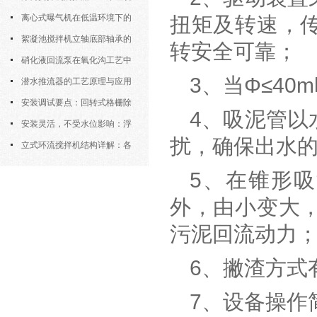
明
离心式曝气机在低温环境下的
扭矩及转速，
运行特性与防冻措施
絮凝池搅拌机立轴底部轴承的
转安全可靠；
密封防水与免维护设计
硝化液回流泵在氧化沟工艺中
3、当Φ≤4
的布置位置对回流效果的影响
潜水推流器的工艺原理与应用
逻辑
安装调试要点：回转式格栅除
4、吸泥管以
污机的土建配合要求与水平度校准
安装灵活，不受水位影响：浮
扰，确保出水
筒式曝气机的结构优势与适用场景
立式环流搅拌机结构详解：各
部件的功能与协同
5、在锥形
外，由小变大
污泥回流动力
6、撇渣方式
7、设备操作