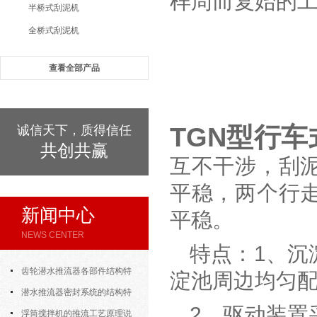
样周而复始的
半桥式刮泥机
全桥式刮泥机
查看全部产品
TGN型行
诚信天下，质得信任
共创共赢
互不干涉，刮
平稳，两个行
新闻中心
平稳。
NEWS CENTER
特点：1、沉
齿轮潜水推流器各部件结构特
淀池周边均匀
色说明
潜水推流器密封系统的结构特
2、驱动装置
点与渗漏故障处理
浮筒搅拌机的推流工艺原理说