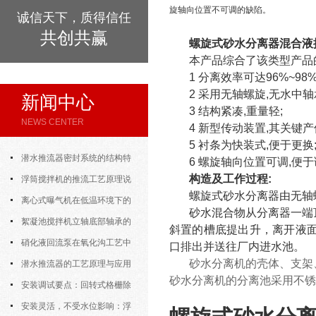
旋轴向位置不可调的缺陷。
诚信天下，质得信任
共创共赢
螺旋式砂水分离器混合液
本产品综合了该类型产品
1 分离效率可达96%~98
2 采用无轴螺旋,无水中轴
新闻中心
3 结构紧凑,重量轻;
NEWS CENTER
4 新型传动装置,其关键产
5 衬条为快装式,便于更换
潜水推流器密封系统的结构特
6 螺旋轴向位置可调,便
构造及工作过程:
点与渗漏故障处理
浮筒搅拌机的推流工艺原理说
螺旋式砂水分离器由无轴
明
离心式曝气机在低温环境下的
砂水混合物从分离器一端
运行特性与防冻措施
絮凝池搅拌机立轴底部轴承的
斜置的槽底提出升，离开液
密封防水与免维护设计
硝化液回流泵在氧化沟工艺中
口排出并送往厂内进水池。
砂水分离机的壳体、支架
的布置位置对回流效果的影响
潜水推流器的工艺原理与应用
砂水分离机的分离池采用不锈
逻辑
安装调试要点：回转式格栅除
污机的土建配合要求与水平度校准
安装灵活，不受水位影响：浮