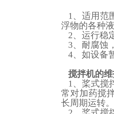
1、适用范
浮物的各种
2、运行稳
3、耐腐蚀，
4、如设备
搅拌机
的
维
1、桨式搅
常对加药搅
长周期运转
2、桨式搅