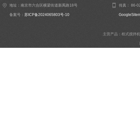
地址：南京市六合区横梁街道新禹路18号
传真： 86-02
备案号：
苏ICP备2024065803号-10
GoogleSite
主营产品：框式搅拌机