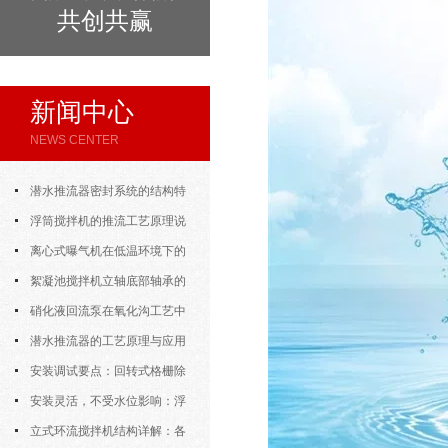
共创共赢
新闻中心
NEWS CENTER
潜水推流器密封系统的结构特
点与渗漏故障处理
浮筒搅拌机的推流工艺原理说
明
离心式曝气机在低温环境下的
运行特性与防冻措施
絮凝池搅拌机立轴底部轴承的
密封防水与免维护设计
硝化液回流泵在氧化沟工艺中
的布置位置对回流效果的影响
潜水推流器的工艺原理与应用
逻辑
安装调试要点：回转式格栅除
污机的土建配合要求与水平度校准
安装灵活，不受水位影响：浮
筒式曝气机的结构优势与适用场景
立式环流搅拌机结构详解：各