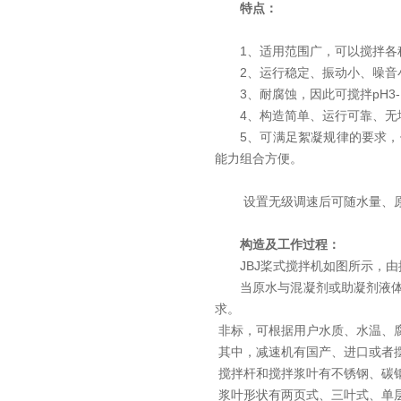
特点：
1、适用范围广，可以搅拌各
2、运行稳定、振动小、噪
3、耐腐蚀，因此可搅拌pH3
4、构造简单、运行可靠、无
5、
可满足絮凝规律的要求，
能力组合方便。
设置无级调速后可随水量、
构造及工作过程：
JBJ桨式搅拌机如图所示，
当原水与混凝剂或助凝剂液
求。
非标，可根据用户水质、水温、
其中，减速机有国产、进口或者
搅拌杆和搅拌浆叶有不锈钢、碳
浆叶形状有两页式、三叶式、单