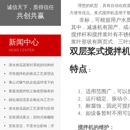
理想的机型，具有自动化程
诚信天下，质得信任
方便等优点。浆式搅拌机适用于
共创共赢
非标，可根据用户水
其中，减速机有国产、或
搅拌杆和搅拌浆叶有不锈
新闻中心
浆叶形状有两页式、三叶
双层桨式搅拌
NEWS CENTER
潜水推流器密封系统的结构特
特点
：
点与渗漏故障处理
浮筒搅拌机的推流工艺原理说
明
离心式曝气机在低温环境下的
1、适用范围广，可以
运行特性与防冻措施
絮凝池搅拌机立轴底部轴承的
2、运行稳定、振动
密封防水与免维护设计
硝化液回流泵在氧化沟工艺中
3、耐腐蚀，因此可搅拌
的布置位置对回流效果的影响
潜水推流器的工艺原理与应用
4、如设备暂时不用可
逻辑
安装调试要点：回转式格栅除
污机的土建配合要求与水平度校准
安装灵活，不受水位影响：浮
搅拌机
的
维护：