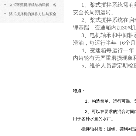
1、桨式搅拌系统需
筒式曝气机的结构优势与适用场景
立式环流搅拌机结构详解：各
安全长周期运转。
部件的功能与协同
桨式搅拌机的操作方法与安全
2、桨式搅拌系统在启
注意事项
锂基脂，变速箱内加30
3、电机轴承和中间轴
滑油，每运行半年（6个
4、变速箱每运行一
内齿轮有无严重磨损现象
5、维护人员需定期检
特点
：
1、构造简单、运行可靠、
2、可以在要求的混合时间
用于各种水量的水厂。
搅拌轴材质：碳钢、碳钢衬玻璃