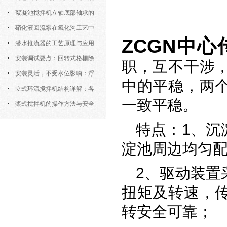
运行特性与防冻措施
絮凝池搅拌机立轴底部轴承的
密封防水与免维护设计
硝化液回流泵在氧化沟工艺中
ZCGN中
的布置位置对回流效果的影响
潜水推流器的工艺原理与应用
逻辑
安装调试要点：回转式格栅除
职，互不干涉
污机的土建配合要求与水平度校准
安装灵活，不受水位影响：浮
中的平稳，两
筒式曝气机的结构优势与适用场景
立式环流搅拌机结构详解：各
一致平稳。
部件的功能与协同
桨式搅拌机的操作方法与安全
注意事项
特点：1、沉
淀池周边均匀
2、驱动装置
扭矩及转速，
转安全可靠；