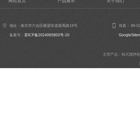
网站首页
产品展示
关于我们
地址：南京市六合区横梁街道新禹路18号
传真： 86-02
备案号：
苏ICP备2024065803号-10
GoogleSite
主营产品：框式搅拌机