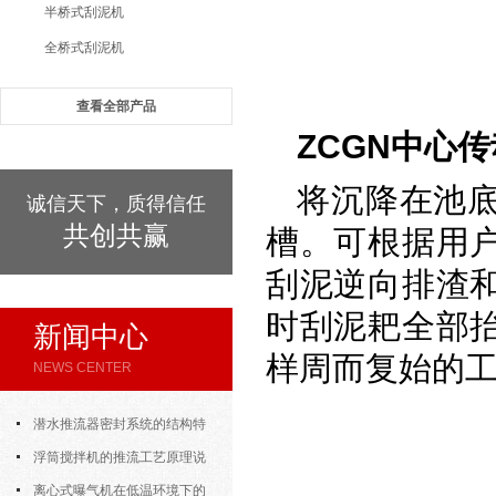
半桥式刮泥机
全桥式刮泥机
查看全部产品
ZCGN中心
将沉降在池
诚信天下，质得信任
共创共赢
槽。可根据用
刮泥逆向排渣
时刮泥耙全部
新闻中心
样周而复始的
NEWS CENTER
潜水推流器密封系统的结构特
点与渗漏故障处理
浮筒搅拌机的推流工艺原理说
明
离心式曝气机在低温环境下的