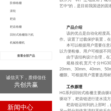
阶梯格栅
艺中*的，是目前我国进的固
滚轮
耙齿
耙齿格栅
产品介绍
该的优点是自动化程度高
回转式格栅除污机
作。设置了过载保护装置，在
机械格栅机
本可以根据用户需要任意
以方便检修。用户可根据不
查看全部产品
由于该结构设计合理，在
规格按机宽尺寸分HG30
20mm、30mm、40mm
栅隙。可根据用户需要选用材
诚信天下，质得信任
共创共赢
工作原理
HG系列回转式格栅主要由驱
驱动下，耙齿链进行逆水流方
耙齿链运转到的上部时，
新闻中心
另一部分则依靠清扫器的反向