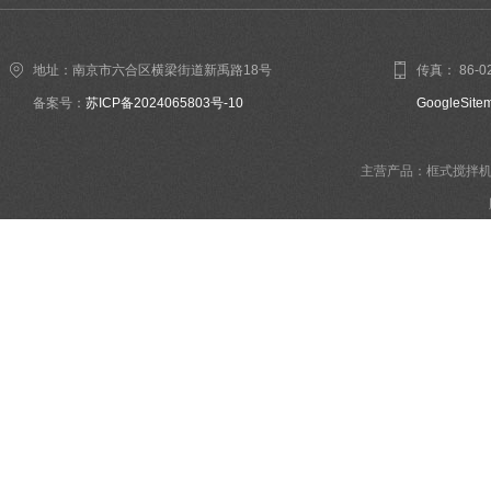
地址：南京市六合区横梁街道新禹路18号
传真： 86-02
备案号：
苏ICP备2024065803号-10
GoogleSite
主营产品：框式搅拌机