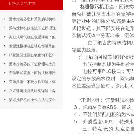
NEWS CENTER
格栅除污机
用途：回转式
自动拦截并清除水中的漂浮
潜水推流器密封系统的结构特
等行业中的固液分离.该是由
式耙齿链，其下部安装在进
点与渗漏故障处理
浮筒搅拌机的推流工艺原理说
杂物从液体中分离出来，流体
明
离心式曝气机在低温环境下的
由于耙齿的特殊结构形
运行特性与防冻措施
絮凝池搅拌机立轴底部轴承的
靠重力脱落。
密封防水与免维护设计
硝化液回流泵在氧化沟工艺中
注：后面可设置旋转的清污
电气控制
常规为手动控
的布置位置对回流效果的影响
潜水推流器的工艺原理与应用
电控可带PLC接口；可
逻辑
安装调试要点：回转式格栅除
设定的事故高水位时，除污
污机的土建配合要求与水平度校准
安装灵活，不受水位影响：浮
水位差达设定值时，除污机可
筒式曝气机的结构优势与适用场景
立式环流搅拌机结构详解：各
订货说明： 订货时技术
部件的功能与协同
桨式搅拌机的操作方法与安全
3． 耙齿材质有ABS、尼
注意事项
4． 不注明所配电控箱为常
5． 介质温度≤60℃，特
三、特点:该的 大 点