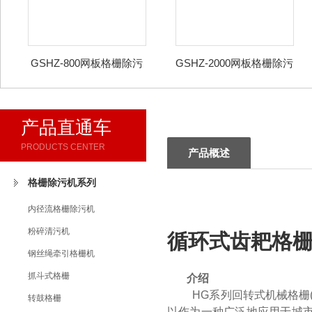
GSHZ-800网板格栅除污
GSHZ-2000网板格栅除污
机
机
产品直通车
PRODUCTS CENTER
产品概述
格栅除污机系列
内径流格栅除污机
粉碎清污机
循环式齿耙格
钢丝绳牵引格栅机
抓斗式格栅
介绍
HG系列回转式机械格栅(
转鼓格栅
以作为一种广泛地应用于城