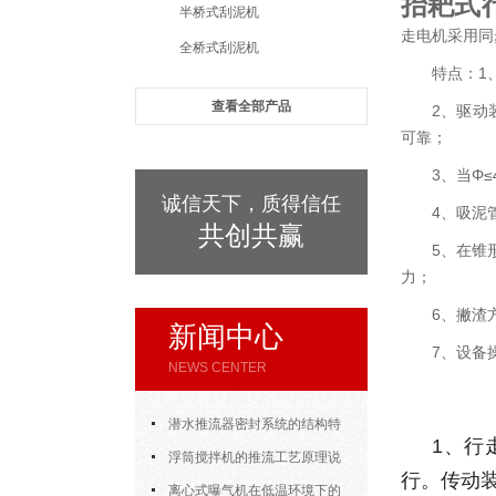
抬耙式
半桥式刮泥机
走电机采用同
全桥式刮泥机
特点：1
查看全部产品
2、驱动
可靠；
3、当Φ
诚信天下，质得信任
4、吸泥
共创共赢
5、在锥
力；
6、撇渣
新闻中心
7、设备
NEWS CENTER
潜水推流器密封系统的结构特
1
、行
点与渗漏故障处理
浮筒搅拌机的推流工艺原理说
行。传动
明
离心式曝气机在低温环境下的