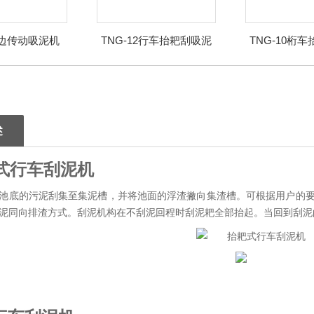
周边传动吸泥机
TNG-12行车抬耙刮吸泥
TNG-10桁
机
述
式行车刮泥机
池底的污泥刮集至集泥槽，并将池面的浮渣撇向集渣槽。可根据用户的
泥同向排渣方式。刮泥机构在不刮泥回程时刮泥耙全部抬起。当回到刮泥