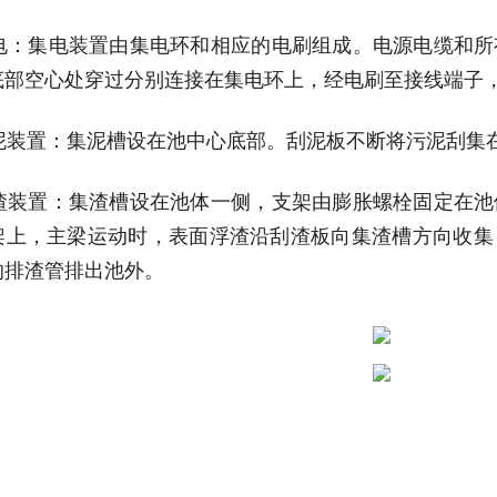
电：集电装置由集电环和相应的电刷组成。电源电缆和所
底部空心处穿过分别连接在集电环上，经电刷至接线端子
泥装置：集泥槽设在池中心底部。刮泥板不断将污泥刮集
渣装置：集渣槽设在池体一侧，支架由膨胀螺栓固定在池
架上，主梁运动时，表面浮渣沿刮渣板向集渣槽方向收集
的排渣管排出池外。