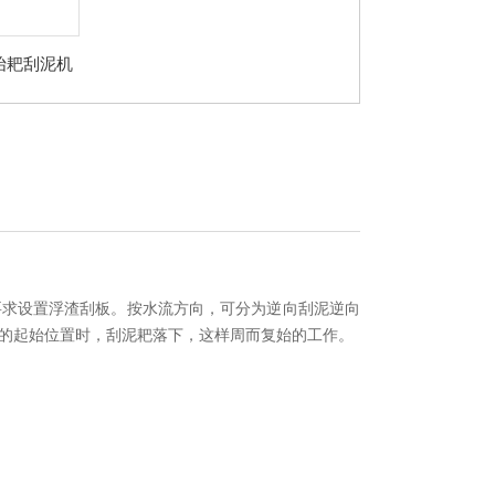
车抬耙刮泥机
要求设置浮渣刮板。按水流方向，可分为逆向刮泥逆向
的起始位置时，刮泥耙落下，这样周而复始的工作。