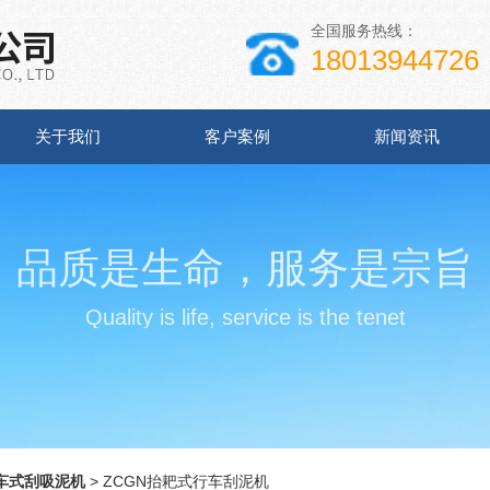
全国服务热线：
18013944726
关于我们
客户案例
新闻资讯
品质是生命，服务是宗旨
Quality is life, service is the tenet
车式刮吸泥机
> ZCGN抬耙式行车刮泥机