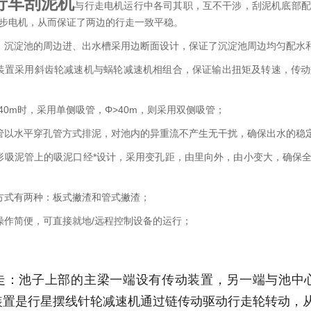
行车刮泥机
与行走电机运行中各司其职，互不干涉，刮泥机底部配
步电机，从而保证了两边的行走一致平稳。
、沉淀池的周边进、出水槽采用边断面设计，保证了沉淀池周边均匀配水
装置采用斜齿轮减速机与蜗轮减速机相组合，保证输出扭矩及转速，传
≤40m时，采用单侧吸管，Φ>40m，则采用双侧吸管；
管以水平穿孔管方式排泥，对池内的异重流不产生无干扰，确保出水的稳
形吸泥管上的吸泥口经*设计，采用变孔距，由里向外，由小变大，确保
方式有两种：板式撇渣和管式撇渣；
操作简便，可直接就地/远程控制设备的运行；
走：池子上部的主梁一端设有传动装置，另一端与池中
装置是行星摆线针轮减速机通过链传动驱动行走轮转动，