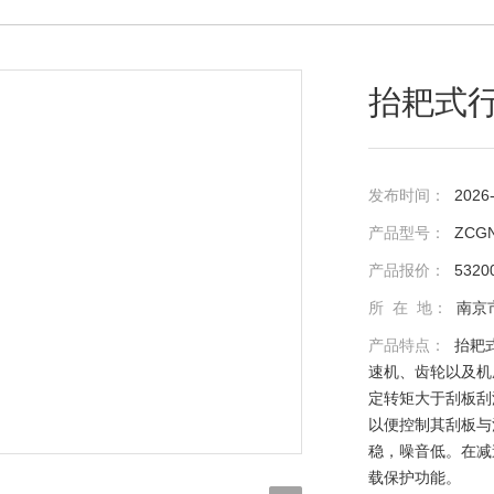
抬耙式
发布时间：
2026
产品型号：
ZCG
产品报价：
5320
所 在 地：
南京
产品特点：
抬耙
速机、齿轮以及机
定转矩大于刮板刮
以便控制其刮板与
稳，噪音低。在减
载保护功能。