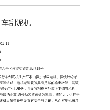
行车刮泥机
-01-13
N
0
市六合区横梁街道新禹路18号
式行车刮泥机生产厂家由异步感应电机、摆线针轮减
座等组成。电机减速装置具有足够的输出转矩，其额
泥转矩的1.25倍，并设置刮板与池底上下调节机构，
池底的距离,该传动装置传递效率高，扭矩大，运行平
速机出轴链轮中设置有安全剪切销，从而实现机械过