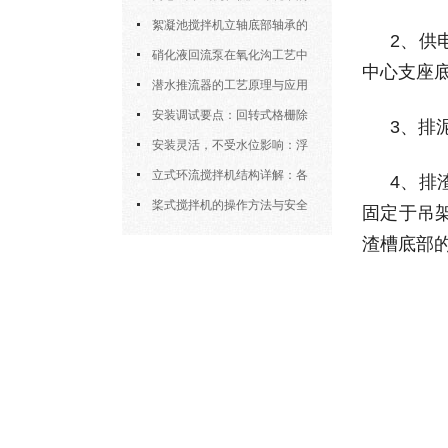
运行特性与防冻措施
絮凝池搅拌机立轴底部轴承的
2
、供
密封防水与免维护设计
硝化液回流泵在氧化沟工艺中
中心支座
的布置位置对回流效果的影响
潜水推流器的工艺原理与应用
逻辑
安装调试要点：回转式格栅除
3
、排
污机的土建配合要求与水平度校准
安装灵活，不受水位影响：浮
筒式曝气机的结构优势与适用场景
立式环流搅拌机结构详解：各
4
、排
部件的功能与协同
桨式搅拌机的操作方法与安全
固定于吊
注意事项
渣槽底部