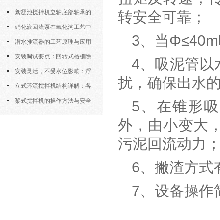
运行特性与防冻措施
絮凝池搅拌机立轴底部轴承的
转安全可靠；
密封防水与免维护设计
硝化液回流泵在氧化沟工艺中
3、当Φ≤4
的布置位置对回流效果的影响
潜水推流器的工艺原理与应用
逻辑
安装调试要点：回转式格栅除
4、吸泥管以
污机的土建配合要求与水平度校准
安装灵活，不受水位影响：浮
扰，确保出水
筒式曝气机的结构优势与适用场景
立式环流搅拌机结构详解：各
部件的功能与协同
桨式搅拌机的操作方法与安全
5、在锥形
注意事项
外，由小变大
污泥回流动力
6、撇渣方式
7、设备操作