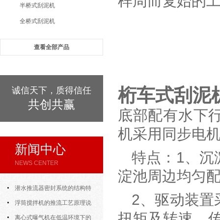
样周而复始的
半桥式刮泥机
全桥式刮泥机
查看全部产品
桁车式刮泥
诚信天下，质得信任
共创共赢
底部配有水下
机采用同步电
新闻中心
特点：1、沉
NEWS CENTER
淀池周边均匀
潜水推流器密封系统的结构特
2、驱动装置
点与渗漏故障处理
浮筒搅拌机的推流工艺原理说
扭矩及转速，
明
离心式曝气机在低温环境下的