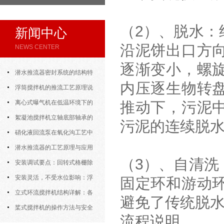
（2）、脱水：
新闻中心
沿泥饼出口方
NEWS CENTER
逐渐变小，螺
潜水推流器密封系统的结构特
内压逐生物转
点与渗漏故障处理
浮筒搅拌机的推流工艺原理说
明
离心式曝气机在低温环境下的
推动下，污泥
运行特性与防冻措施
絮凝池搅拌机立轴底部轴承的
污泥的连续脱
密封防水与免维护设计
硝化液回流泵在氧化沟工艺中
的布置位置对回流效果的影响
潜水推流器的工艺原理与应用
（3）、自清洗
逻辑
安装调试要点：回转式格栅除
污机的土建配合要求与水平度校准
安装灵活，不受水位影响：浮
固定环和游动
筒式曝气机的结构优势与适用场景
立式环流搅拌机结构详解：各
避免了传统脱
部件的功能与协同
桨式搅拌机的操作方法与安全
流程说明
注意事项