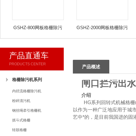
GSHZ-800网板格栅除污
GSHZ-2000网板格栅除污
机
机
产品直通车
PRODUCTS CENTER
产品概述
格栅除污机系列
闸口拦污出水
内径流格栅除污机
介绍
粉碎清污机
HG系列回转式机械格栅(
以作为一种广泛地应用于城
钢丝绳牵引格栅机
艺中*的，是目前我国进的固
抓斗式格栅
转鼓格栅