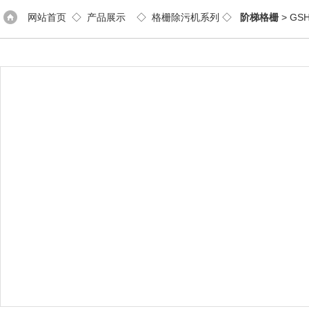
网站首页
◇
产品展示
◇
格栅除污机系列
◇
阶梯格栅
> G