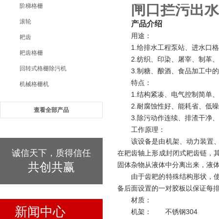
闸口拦污出水
阶梯格栅
滚轮
产品介绍
用途：
耙齿
1.给排水工程泵站、进水口
耙齿格栅
2.纺织、印染、屠宰、制革
回转式格栅除污机
3.制糖、酿酒、食品加工中
特点：
机械格栅机
1.结构紧凑、电气控制简单
2.耐腐蚀性好、能耗省、低
查看全部产品
3.除污动作连续、排渣干净
工作原理：
该设备是由机架、动力装置
诚信天下，质得信任
在耙齿轴上形成封闭式耙齿链，
共创共赢
固体杂物从液体中分离出来，液
由于齿耙的特殊结构形状，
备后面设置的一对胶板以保证每排
材质：
新闻中心
机架： 不锈钢304