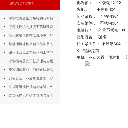
耙齿轴： 不锈钢2Cr13
NEWS CENTER
齿耙： 不锈钢304
传动链条： 不锈钢304
潜水推流器密封系统的结构特
安装附件： 不锈钢304
点与渗漏故障处理
浮筒搅拌机的推流工艺原理说
电控箱： 外壳不锈钢304
明
离心式曝气机在低温环境下的
驱动装置 碳钢
相关紧固件： 不锈钢304
运行特性与防冻措施
絮凝池搅拌机立轴底部轴承的
8．配套范围：
密封防水与免维护设计
硝化液回流泵在氧化沟工艺中
主机、驱动装置、电控柜、
的布置位置对回流效果的影响
潜水推流器的工艺原理与应用
逻辑
安装调试要点：回转式格栅除
污机的土建配合要求与水平度校准
安装灵活，不受水位影响：浮
筒式曝气机的结构优势与适用场景
立式环流搅拌机结构详解：各
部件的功能与协同
桨式搅拌机的操作方法与安全
注意事项