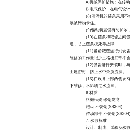
A.机械保护措施：在传动
B.电气保护：在电气设计
(8)清污机的链条采用不
易被污物卡住。
(9)驱动装置设有防护罩，
(10)在链条和耙齿之间
道，防止链条梗死等故障;
(11)当齿耙链运行到设
维修的工作量很少且格栅底部不
(12)设备进行安装时，
土建密封，防止水中杂质流漏。
(13)在设备上部两侧设
下维修，不影响过水流量。
6.材质
格栅框架 碳钢防腐
耙齿 不锈钢(SS304)
传动部件 不锈钢(SS304
7. 验收标准
设计、制造、试验及验收均执行