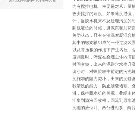
部件的功能与协同
桨式搅拌机的操作方法与安全
内有搅拌电机，主要是对从计量
注意事项
改变搅拌的速度。如果速度过慢
计，当脱水机来不及处理污泥的
到低液位的时候，进泥泵和加药
关闭状态，只有在清洗絮凝混合
其中的螺旋轴组成的一种过滤装
以及背压板的作用下产生内压，
度调慢时，污泥在叠螺主体内滞
时间变短，出来的泥饼含水率升
调小时，对螺旋轴中前进的污泥
泥施加的阻力减小，出来的泥饼
我清洗的能力，防止滤缝堵塞。
淋，保持脱水机的美观，叠螺主
汇集到滤液回收槽，回流到原水
泥池的液位计、两台进泥泵、两