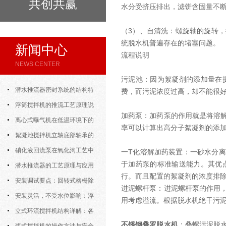
共创共赢
水分受挤压排出，滤饼含固量不
（3）、自清洗：螺旋轴的旋转
统脱水机普遍存在的堵塞问题。
新闻中心
流程说明
NEWS CENTER
污泥池：因为絮凝剂的添加量在
潜水推流器密封系统的结构特
费，而污泥浓度过高，却不能很
点与渗漏故障处理
浮筒搅拌机的推流工艺原理说
加药泵：加药泵的作用就是将溶
明
离心式曝气机在低温环境下的
率可以计算出高分子絮凝剂的添
运行特性与防冻措施
絮凝池搅拌机立轴底部轴承的
密封防水与免维护设计
硝化液回流泵在氧化沟工艺中
一T化溶解加药装置：一砂水分
于加药泵的标准输送能力。其优
的布置位置对回流效果的影响
潜水推流器的工艺原理与应用
行。而且配置的絮凝剂的浓度排
逻辑
安装调试要点：回转式格栅除
进泥螺杆泵：进泥螺杆泵的作用
污机的土建配合要求与水平度校准
安装灵活，不受水位影响：浮
用考虑溢流。根据脱水机绝干污
筒式曝气机的结构优势与适用场景
立式环流搅拌机结构详解：各
不锈钢叠罗脱水机
：叠螺污泥脱