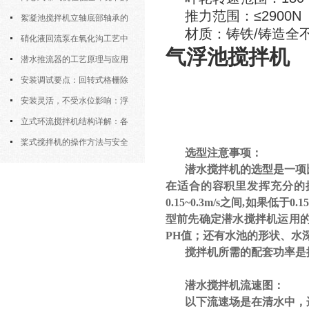
推力范围：≤2900N
运行特性与防冻措施
絮凝池搅拌机立轴底部轴承的
材质：铸铁/铸造全
密封防水与免维护设计
硝化液回流泵在氧化沟工艺中
气浮池搅拌机
的布置位置对回流效果的影响
潜水推流器的工艺原理与应用
逻辑
安装调试要点：回转式格栅除
污机的土建配合要求与水平度校准
安装灵活，不受水位影响：浮
筒式曝气机的结构优势与适用场景
立式环流搅拌机结构详解：各
部件的功能与协同
桨式搅拌机的操作方法与安全
选型注意事项：
注意事项
潜水搅拌机的选型是一项
在适合的容积里发挥充分的
0.15~0.3m/s
之间
,
如果低于
0.1
型前先确定潜水搅拌机运用
PH
值；还有水池的形状、水
搅拌机所需的配套功率是
潜水搅拌机流速图：
以下流速场是在清水中，