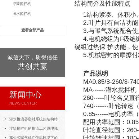
结构简介及性能特点
浮筒搅拌机
1结构紧凑、体积小
潜水搅拌机
2.叶片具有自洁功
3.与曝气系统配合
查看全部产品
4.电机绕组为F级
绕组过热保 护功能，
5.机械密封的摩擦
诚信天下，质得信任
共创共赢
产品说明
MA0.85/8-260/3-74
MA------潜水搅
新闻中心
260-----叶轮名义直
NEWS CENTER
740-------叶轮转速
0.85------电机功
潜水推流器密封系统的结构特
配用功率范围：0.85-
点与渗漏故障处理
浮筒搅拌机的推流工艺原理说
叶轮直径范围：260-
叶轮转速范围：180-98
明
离心式曝气机在低温环境下的