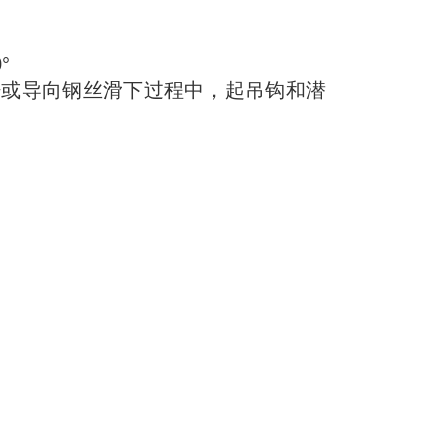
°
杆或导向钢丝滑下过程中，起吊钩和潜