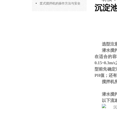
部件的功能与协同
桨式搅拌机的操作方法与安全
沉淀
注意事项
选型注
潜水搅
在适合的容
0.15~0.3m/s
型前先确定
PH
值；还有
搅拌机
潜水搅
以下流