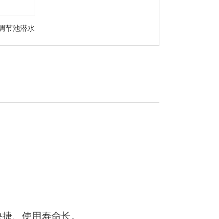
建调节池潜水
机
快捷、使用寿命长。