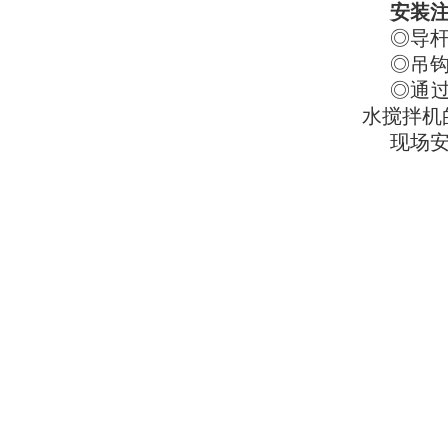
安装
◎导
◎吊钩
◎通
水搅拌机
现场