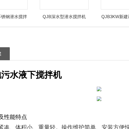
不锈钢潜水搅拌
QJB深水型潜水搅拌机
QJB3KW新
机
搅拌
述
池污水液下搅拌机
及性能特点
构紧凑、体积小、重量轻。操作维护简单、安装方便