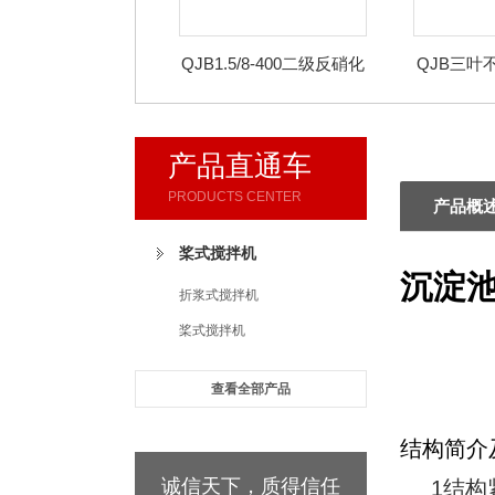
QJB1.5/8-400二级反硝化
QJB三叶
液下搅拌机
产品直通车
PRODUCTS CENTER
产品概
桨式搅拌机
沉淀
折浆式搅拌机
桨式搅拌机
查看全部产品
结构简介
诚信天下，质得信任
1结