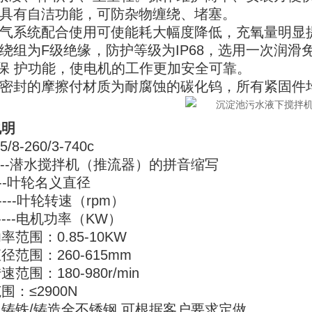
片具有自洁功能，可防杂物缠绕、堵塞。
与曝气系统配合使用可使能耗大幅度降低，充氧量明显
机绕组为F级绝缘，防护等级为IP68，选用一次润
保 护功能，使电机的工作更加安全可靠。
械密封的摩擦付材质为耐腐蚀的碳化钨，所有紧固件
说明
5/8-260/3-740c
-----潜水搅拌机（推流器）的拼音缩写
----叶轮名义直径
------叶轮转速（rpm）
------电机功率（KW）
率范围：0.85-10KW
径范围：260-615mm
范围：180-980r/min
围：≤2900N
铸铁/铸造全不锈钢 可根据客户要求定做