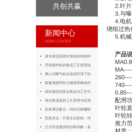
共创共赢
2.叶
3.
4.电
绕组过热
新闻中心
5.机
NEWS CENTER
产品
潜水推流器密封系统的结构特
MA0.8
点与渗漏故障处理
浮筒搅拌机的推流工艺原理说
MA-
明
离心式曝气机在低温环境下的
260-
运行特性与防冻措施
絮凝池搅拌机立轴底部轴承的
740-
0.85
密封防水与免维护设计
硝化液回流泵在氧化沟工艺中
配用功
的布置位置对回流效果的影响
潜水推流器的工艺原理与应用
叶轮直
逻辑
安装调试要点：回转式格栅除
叶轮转速
污机的土建配合要求与水平度校准
安装灵活，不受水位影响：浮
推力范
筒式曝气机的结构优势与适用场景
立式环流搅拌机结构详解：各
材质：