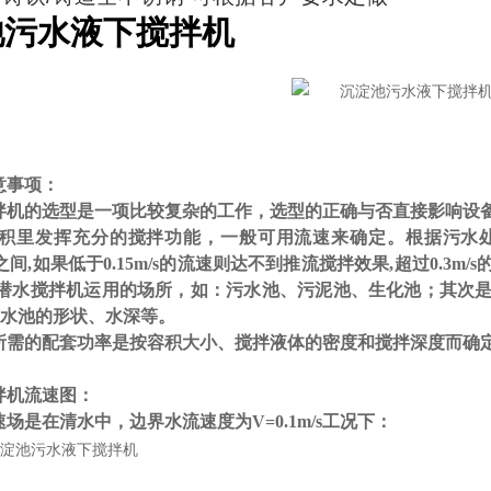
池污水液下搅拌机
意事项：
拌机的选型是一项比较复杂的工作，选型的正确与否直接影响设
积里发挥充分的搅拌功能，一般可用流速来确定。根据污水
之间
,
如果低于
0.15m/s
的流速则达不到推流搅拌效果
,
超过
0.3m/s
潜水搅拌机运用的场所，如：污水池、污泥池、生化池；其次
水池的形状、水深等。
所需的配套功率是按容积大小、搅拌液体的密度和搅拌深度而确
拌机流速图：
速场是在清水中，边界水流速度为
V=0.1m/s
工况下：