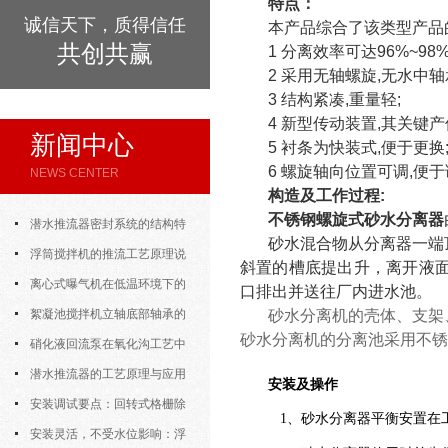
特点：
诚信天下，质得信任
本产品综合了该类型产品
共创共赢
1 分离效率可达96%~98
2 采用无轴螺旋,无水中轴
3 结构紧凑,重量轻;
4 新型传动装置,其关键产
新闻中心
5 衬条为快装式,便于更换
6 螺旋轴向位置可调,便
NEWS CENTER
构造及工作过程:
不锈钢螺旋式砂水分离器
潜水推流器密封系统的结构特
砂水混合物从分离器一端
点与渗漏故障处理
浮筒搅拌机的推流工艺原理说
斜置的槽底提出升，离开液
明
离心式曝气机在低温环境下的
口排出并送往厂内进水池。
运行特性与防冻措施
絮凝池搅拌机立轴底部轴承的
砂水分离机的壳体、支架
砂水分离机的分离池采用不锈
密封防水与免维护设计
硝化液回流泵在氧化沟工艺中
的布置位置对回流效果的影响
潜水推流器的工艺原理与应用
安装及操作
逻辑
安装调试要点：回转式格栅除
1、砂水分离器平衡安置在
污机的土建配合要求与水平度校准
安装灵活，不受水位影响：浮