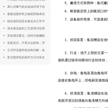
5、
撇渣方式有两种：板式撇
明
离心式曝气机在低温环境下的
6、
锥形吸泥管上的吸泥口经
运行特性与防冻措施
絮凝池搅拌机立轴底部轴承的
7、设备操作简便，可直接就
密封防水与免维护设计
硝化液回流泵在氧化沟工艺中
的布置位置对回流效果的影响
潜水推流器的工艺原理与应用
逻辑
安装调试要点：回转式格栅除
1、
排泥装置：集泥槽设在池
污机的土建配合要求与水平度校准
安装灵活，不受水位影响：浮
筒式曝气机的结构优势与适用场景
立式环流搅拌机结构详解：各
2、
行走：池子上部的主梁一
部件的功能与协同
桨式搅拌机的操作方法与安全
速机通过链传动驱动行走轮转动
注意事项
3、
供电：集电装置由集电环
连接在集电环上，经电刷至接线
4、排渣装置：集渣槽设在
表面浮渣沿刮渣板向集渣槽方向