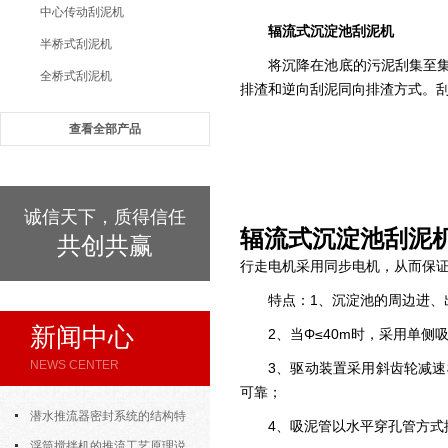
中心传动刮泥机
辐流式沉淀池刮泥机
半桥式刮泥机
将沉降在池底的污泥刮集至
全桥式刮泥机
排渣和逆向刮泥同向排渣方式。
查看全部产品
诚信天下，质得信任
辐流式沉淀池刮泥
共创共赢
行走电机采用同步电机，从而保
特点：1、沉淀池的周边进
新闻中心
2、
当Φ≤40m时，采用单侧
NEWS CENTER
3、
驱动装置采用斜齿轮减速
可靠；
潜水推流器密封系统的结构特
4、吸泥管以水平穿孔管方式
点与渗漏故障处理
浮筒搅拌机的推流工艺原理说