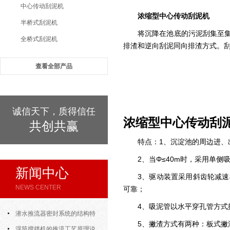
中心传动刮泥机
浓缩型中心传动刮泥机
半桥式刮泥机
将沉降在池底的污泥刮集至
全桥式刮泥机
排渣和逆向刮泥同向排渣方式。
查看全部产品
诚信天下，质得信任
浓缩型中心传动刮
共创共赢
特点：1、沉淀池的周边进
2、
当Φ≤40m时，采用单侧
新闻中心
3、
驱动装置采用斜齿轮减速
NEWS CENTER
可靠；
4、吸泥管以水平穿孔管方式
潜水推流器密封系统的结构特
5、
撇渣方式有两种：板式撇
点与渗漏故障处理
浮筒搅拌机的推流工艺原理说