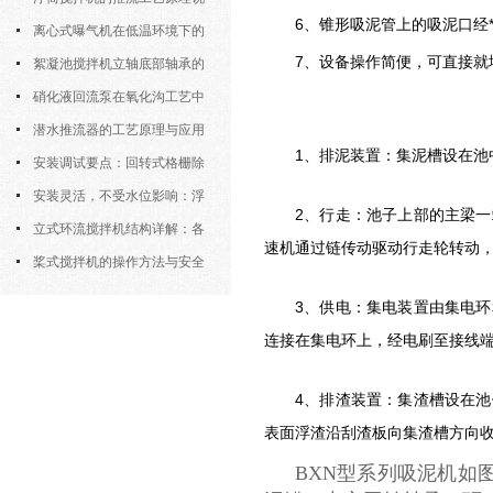
6、
锥形吸泥管上的吸泥口经
明
离心式曝气机在低温环境下的
7、设备操作简便，可直接就
运行特性与防冻措施
絮凝池搅拌机立轴底部轴承的
密封防水与免维护设计
硝化液回流泵在氧化沟工艺中
的布置位置对回流效果的影响
潜水推流器的工艺原理与应用
1、
排泥装置：集泥槽设在池
逻辑
安装调试要点：回转式格栅除
污机的土建配合要求与水平度校准
安装灵活，不受水位影响：浮
2、
行走：池子上部的主梁一
筒式曝气机的结构优势与适用场景
立式环流搅拌机结构详解：各
速机通过链传动驱动行走轮转动
部件的功能与协同
桨式搅拌机的操作方法与安全
注意事项
3、
供电：集电装置由集电环
连接在集电环上，经电刷至接线
4、排渣装置：集渣槽设在
表面浮渣沿刮渣板向集渣槽方向
BXN型系列吸泥机如