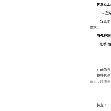
构造及工
JBJ型
当原水与
要求。
电气控制
按手动配
产品简介
搅拌机
是
命长，维修保
特点：