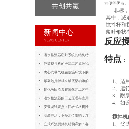
方便等优点。
共创共赢
非标，
其中，减
搅拌杆和
新闻中心
浆叶形状
反应
NEWS CENTER
潜水推流器密封系统的结构特
特点
：
点与渗漏故障处理
浮筒搅拌机的推流工艺原理说
明
离心式曝气机在低温环境下的
1、适
运行特性与防冻措施
絮凝池搅拌机立轴底部轴承的
2、运
密封防水与免维护设计
硝化液回流泵在氧化沟工艺中
3、耐
的布置位置对回流效果的影响
潜水推流器的工艺原理与应用
4、如
逻辑
安装调试要点：回转式格栅除
污机的土建配合要求与水平度校准
安装灵活，不受水位影响：浮
搅拌机
1、桨
筒式曝气机的结构优势与适用场景
立式环流搅拌机结构详解：各