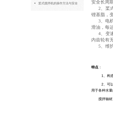
安全长周
部件的功能与协同
桨式搅拌机的操作方法与安全
2、桨
注意事项
锂基脂，
3、电
滑油，每
4、变
内齿轮有
5、维
特点
：
1、构造
2、可以
用于各种水量
搅拌轴材