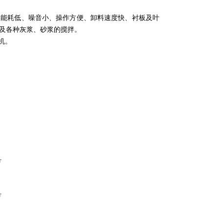
能耗低、噪音小、操作方便、卸料速度快、衬板及叶
及各种灰浆、砂浆的搅拌。
机。