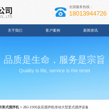
全国服务热线：
18013944726
关于我们
客户案例
新闻资讯
品质是生命，服务是宗旨
Quality is life, service is the tenet
折浆式搅拌机
> JBJ-2300反应搅拌机传动大型桨式搅拌设备