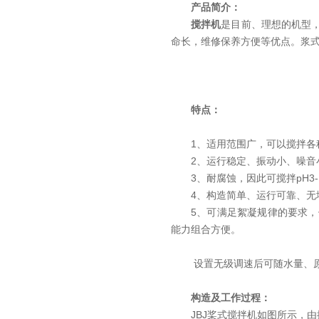
产品简介：
搅拌机
是目前、理想的机型
命长，维修保养方便等优点。浆
特点：
1、适用范围广，可以搅拌各
2、运行稳定、振动小、噪
3、耐腐蚀，因此可搅拌pH3
4、构造简单、运行可靠、无
5、
可满足絮凝规律的要求，
能力组合方便。
设置无级调速后可随水量、
构造及工作过程：
JBJ桨式搅拌机如图所示，