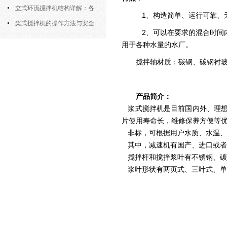
筒式曝气机的结构优势与适用场景
立式环流搅拌机结构详解：各
1、构造简单、运行可靠、
部件的功能与协同
桨式搅拌机的操作方法与安全
2、可以在要求的混合时间
注意事项
用于各种水量的水厂。
搅拌轴材质：碳钢、碳钢衬玻璃
产品简介：
浆式搅拌机是目前国内外、理想
片使用寿命长，维修保养方便等
非标，可根据用户水质、水温、
其中，减速机有国产、进口或者
搅拌杆和搅拌浆叶有不锈钢、碳
浆叶形状有两页式、三叶式、单