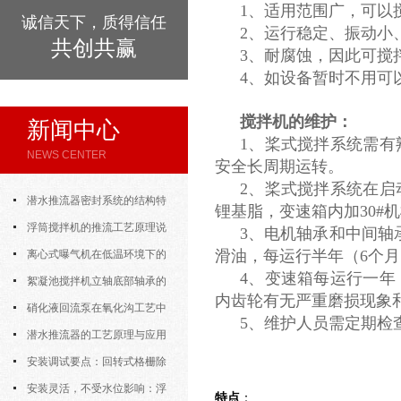
1、适用范围广，可以
诚信天下，质得信任
2、运行稳定、振动
共创共赢
3、耐腐蚀，因此可搅拌
4、如设备暂时不用可
搅拌机
的
维护：
新闻中心
1、桨式搅拌系统需
NEWS CENTER
安全长周期运转。
2、桨式搅拌系统在启
潜水推流器密封系统的结构特
锂基脂，变速箱内加30
点与渗漏故障处理
浮筒搅拌机的推流工艺原理说
3、电机轴承和中间轴
滑油，每运行半年（6个
明
离心式曝气机在低温环境下的
4、变速箱每运行一
运行特性与防冻措施
絮凝池搅拌机立轴底部轴承的
内齿轮有无严重磨损现象
密封防水与免维护设计
硝化液回流泵在氧化沟工艺中
5、维护人员需定期检
的布置位置对回流效果的影响
潜水推流器的工艺原理与应用
逻辑
安装调试要点：回转式格栅除
污机的土建配合要求与水平度校准
安装灵活，不受水位影响：浮
特点
：