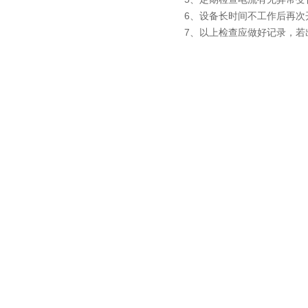
6
、设备长时间不工作后再次
7
、以上检查应做好记录，若