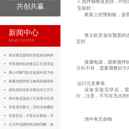
3. 搅拌轴垂直悬挂，叶
共创共赢
安装时：
桥架上的预制板，放
新闻中心
将主机安放在预置的
NEWS CENTER
定好
潜水推流器密封系统的结构特
接通电源，观察搅拌
点与渗漏故障处理
浮筒搅拌机的推流工艺原理说
方向不对，需要调整好方
明
离心式曝气机在低温环境下的
运行特性与防冻措施
絮凝池搅拌机立轴底部轴承的
运行注意事项
设备安装完毕后，
密封防水与免维护设计
硝化液回流泵在氧化沟工艺中
行，注意，不可在无水的
的布置位置对回流效果的影响
潜水推流器的工艺原理与应用
逻辑
安装调试要点：回转式格栅除
污机的土建配合要求与水平度校准
安装灵活，不受水位影响：浮
池中有无杂物
筒式曝气机的结构优势与适用场景
立式环流搅拌机结构详解：各