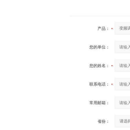
产品：
您的单位：
您的姓名：
联系电话：
常用邮箱：
省份：