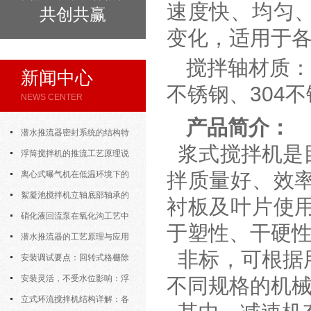
速度快、均匀
共创共赢
变化，适用于
搅拌轴材质
新闻中心
不锈钢、
304
不
NEWS CENTER
产品简介：
潜水推流器密封系统的结构特
浆式搅拌机是
点与渗漏故障处理
浮筒搅拌机的推流工艺原理说
拌质量好、效
明
离心式曝气机在低温环境下的
运行特性与防冻措施
絮凝池搅拌机立轴底部轴承的
衬板及叶片使
密封防水与免维护设计
硝化液回流泵在氧化沟工艺中
于塑性、干硬
的布置位置对回流效果的影响
潜水推流器的工艺原理与应用
非标，可根据
逻辑
安装调试要点：回转式格栅除
污机的土建配合要求与水平度校准
安装灵活，不受水位影响：浮
不同规格的机
筒式曝气机的结构优势与适用场景
立式环流搅拌机结构详解：各