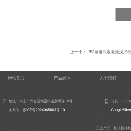
上一个：
JBJ自落式混凝池搅拌
网站首页
产品展示
关于我们
地址：南京市六合区横梁街道新禹路18号
传真： 86-02
备案号：
苏ICP备2024065803号-10
GoogleSite
主营产品：框式搅拌机