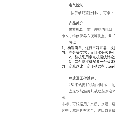
电气控制
PL
按手动配置控制箱、可带
产品简介：
搅拌机
是目前、理想的机型
命长，维修保养方便等优点。浆
特点：
1、构造简单、运行平稳可靠、
匀、充分等要求，而且水头损失
2、整机采用带电机摆线针轮减
3、每台搅拌机配备一台减速机，
力，高减速比，高传动效率，zu
构造及工作过程：
JBJ
桨式搅拌机如图所示，由
当原水与混凝剂或助凝剂液
求。
非标，可根据用户水质、水温、
其中，减速机有国产、进口或者