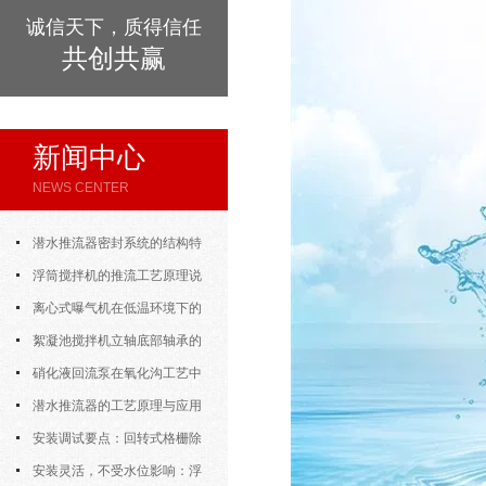
诚信天下，质得信任
共创共赢
新闻中心
NEWS CENTER
潜水推流器密封系统的结构特
点与渗漏故障处理
浮筒搅拌机的推流工艺原理说
明
离心式曝气机在低温环境下的
运行特性与防冻措施
絮凝池搅拌机立轴底部轴承的
密封防水与免维护设计
硝化液回流泵在氧化沟工艺中
的布置位置对回流效果的影响
潜水推流器的工艺原理与应用
逻辑
安装调试要点：回转式格栅除
污机的土建配合要求与水平度校准
安装灵活，不受水位影响：浮